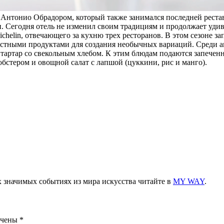
тонио Обрадором, который также занимался последней реставраци
. Сегодня отель не изменил своим традициям и продолжает уди
helin, отвечающего за кухню трех ресторанов. В этом сезоне зап
стными продуктами для создания необычных вариаций. Среди ав
 тартар со свекольным хлебом. К этим блюдам подаются запечен
бстером и овощной салат с лапшой (цуккини, рис и манго).
х значимых событиях из мира искусства читайте в
MY WAY
.
ечены
*