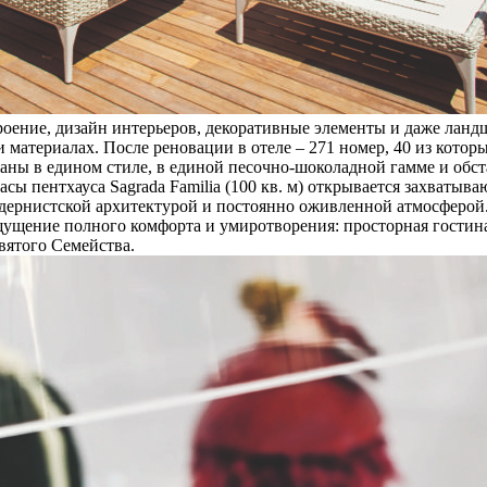
роение, дизайн интерьеров, декоративные элементы и даже ланд
 материалах. После реновации в отеле – 271 номер, 40 из котор
ржаны в едином стиле, в единой песочно-шоколадной гамме и об
сы пентхауса Sagrada Familia (100 кв. м) открывается захватыв
 модернистской архитектурой и постоянно оживленной атмосферой.
ощущение полного комфорта и умиротворения: просторная гостина
Святого Семейства.