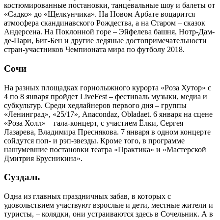
костюмированные постановки, танцевальные шоу и балеты от
«Садко» до «Щелкунчика». На Новом Арбате воцарится
атмосфера скандинавского Рождества, а на Старом – сказок
Андерсена. На Поклонной горе – Эйфелева башня, Нотр-Дам-
де-Пари, Биг-Бен и другие ледяные достопримечательности
стран-участников Чемпионата мира по футболу 2018.
Сочи
На разных площадках горнолыжного курорта «Роза Хутор» с
4 по 8 января пройдет LiveFest – фестиваль музыки, медиа и
субкультур. Среди хедлайнеров первого дня – группы
«Ленинград», «25/17», Anacondaz, Obladaet. 6 января на сцене
«Роза Холл» – гала-концерт, с участием Ёлки, Сергея
Лазарева, Владимира Преснякова. 7 января в одном концерте
сойдутся поп- и рэп-звезды. Кроме того, в программе
нашумевшие постановки театра «Практика» и «Мастерской
Дмитрия Брусникина».
Cуздаль
Одна из главных праздничных забав, в которых с
удовольствием участвуют взрослые и дети, местные жители и
туристы, – колядки, они устраиваются здесь в Сочельник. А в