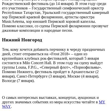
Рождественский фестиваль (до 14 января). В этом году среди
его участников – Государственный симфонический оркестр
Республики Татарстан, Уральский государственный камерный
хор Пермской краевой филармонии, артисты оркестра
MusicAeterna, хор юношей Пермской хоровой капеллы.
Помимо классики, со сцены Пермской филармонии прозвучат
джазовые композиции и народные песни.
Нижний Новгород
Тем, кому хочется добавить перчинку в череду праздничных
дней, стоит отправиться на «Frost 2018» – один из
крупнейших клубных рок-фестивалей, который 5 января
состоится в Milo Concert Hall. В этом году на сцену выйдут
группы Louna, F.P.G., «Северный флот», «Порнофильмы».
Помимо Нижнего, фестиваль пройдет в Архангельске (2
января), Санкт-Петербурге (3 января), Москве (4 января),
Вологде (7 января).
О самых интересных выставках, концертах, аукционах и
других значимых событиях из мира искусства читайте в
MY
WAY
.