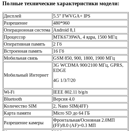
Полные технические характеристики модели:
Дисплей
5.5” FWVGA+ IPS
Разрешение
480*960
Операционная система
Android 8,1
Процессор
MTK6739WA, 4 ядра, 1500 MГц
Оперативная память
2 Гб
Встроенная память
16 Гб
Мобильная связь
GSM 850, 900, 1800, 1900 МГц
3G WCDMA 900/2100 MГц, GPRS,
EDGE
Мобильный Интернет
4G 1/3/7/20
Wi-Fi
IEEE 802.11 b/g/n
Bluetooth
Версия 4.0
Количество SIM
2, Nano SIM(4FF)
Карта памяти
Micro SD до 64 ГБ
Фронтальная/Основная 2.0МП
Разрешение камеры
(FF)/8.0 (AF)+0.3 МП