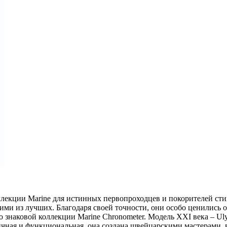
ллекции Marine для истинных первопроходцев и покорителей стих
ими из лучших. Благодаря своей точности, они особо ценились 
 знаковой коллекции Marine Chronometer. Модель XXI века – Ulys
чная и функциональная, она создана швейцарскими мастерами, в