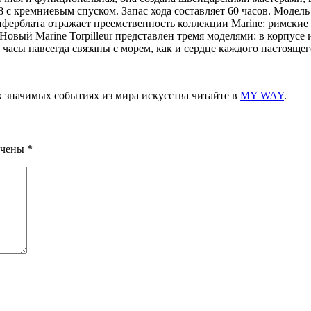
с кремниевым спуском. Запас хода составляет 60 часов. Модель 
циферблата отражает преемственность коллекции Marine: римские
Новый Marine Torpilleur представлен тремя моделями: в корпусе 
 часы навсегда связаны с морем, как и сердце каждого настояще
х значимых событиях из мира искусства читайте в
MY WAY
.
ечены
*