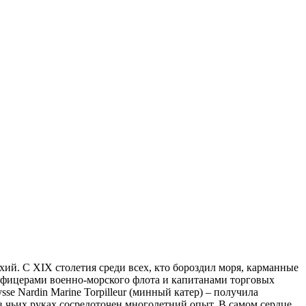
ий. С XIX столетия среди всех, кто бороздил моря, карманные
офицерами военно-морского флота и капитанами торговых
se Nardin Marine Torpilleur (минный катер) – получила
 чьих руках сосредоточен многолетний опыт. В самом сердце