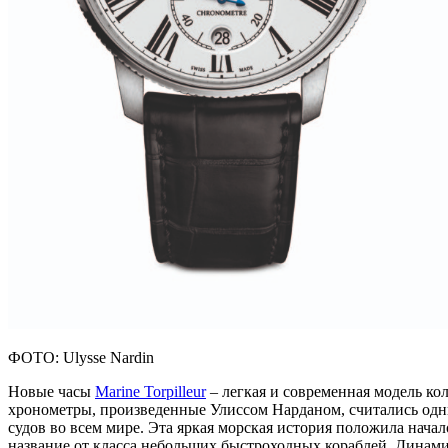
ФОТО: Ulysse Nardin
Новые часы
Marine Torpilleur
– легкая и современная модель ко
хронометры, произведенные Улиссом Нарданом, считались одн
судов во всем мире. Эта яркая морская история положила начало
название от класса небольших быстроходных кораблей. Динами