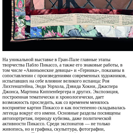
На уникальной выставке в Гран-Пале главные этапы
творчества Пабло Пикассо, а также его знаковые работы, в
том числе «Авиньонские девицы» и «Герника», показаны в
сопоставлении с произведениями современных художников,
испытавших на себе влияние великого испанца: Роя
Лихтенштейна, Энди Уорхола, Дэвида Хокни, Джаспера
Джонса, Мартина Киппенбергера и других. Экспозиция,
построенная тематически и хронологически, дает
возможность проследить, как со временем менялось
восприятие картин Пикассо и как постепенно складывалась
легенда вокруг его имени. Основные разделы посвящены
автопортретам, периоду кубизма, даже политической
активности Пикассо. Среди экспонатов — не только
живопись, но и графика, скульптура, фотографии,