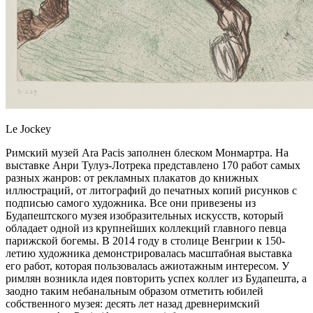
Le Jockey
Римский музей Ara Pacis заполнен блеском Монмартра. На
выставке Анри Тулуз-Лотрека представлено 170 работ самых
разных жанров: от рекламных плакатов до книжных
иллюстраций, от литографий до печатных копий рисунков с
подписью самого художника. Все они привезены из
Будапештского музея изобразительных искусств, который
обладает одной из крупнейших коллекций главного певца
парижской богемы. В 2014 году в столице Венгрии к 150-
летию художника демонстрировалась масштабная выставка
его работ, которая пользовалась ажиотажным интересом. У
римлян возникла идея повторить успех коллег из Будапешта, а
заодно таким небанальным образом отметить юбилей
собственного музея: десять лет назад древнеримский