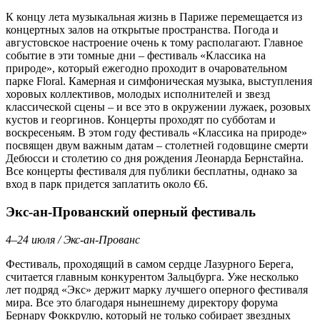
К концу лета музыкальная жизнь в Париже перемещается из
концертных залов на открытые пространства. Погода и
августовское настроение очень к тому располагают. Главное
событие в эти томные дни – фестиваль «Классика на
природе», который ежегодно проходит в очаровательном
парке Floral. Камерная и симфоническая музыка, выступления
хоровых коллективов, молодых исполнителей и звезд
классической сцены – и все это в окружении лужаек, розовых
кустов и георгинов. Концерты проходят по субботам и
воскресеньям. В этом году фестиваль «Классика на природе»
посвящен двум важным датам – столетней годовщине смерти
Дебюсси и столетию со дня рождения Леонарда Бернстайна.
Все концерты фестиваля для публики бесплатны, однако за
вход в парк придется заплатить около €6.
Экс-ан-Прованский оперный фестиваль
4–24 июля / Экс-ан-Прованс
Фестиваль, проходящий в самом сердце Лазурного Берега,
считается главным конкурентом Зальцбурга. Уже несколько
лет подряд «Экс» держит марку лучшего оперного фестиваля
мира. Все это благодаря нынешнему директору форума
Бернару Фоккрулю, который не только собирает звездных