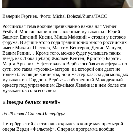
Валерий Гергиев. Фото: Michal Dolezal/Zuma/ТАСС
Российская тема вообще чрезвычайно важна для Verbier
Festival. Многие наши прославленные музыканты –Юрий
Башмет, Евгений Кисин, Миша Майский – стояли у истоков
форума. В афише этого года традиционно много российских
имен: Михаил Плетнев, Максим Венгеров, Денис Мацуев,
Вадим Репин… Кроме того, можно будет услышать таких
звезд, как Люка Дебарг, Жюльен Кентен, Кристоф Барати,
Марта Аргерих. У фестиваля в Вербье особая атмосфера – по
сути, это такая «тусовка» мэтров, на которой они дают не
только блестящие концерты, но и мастер-классы для молодых
музыкантов. Гордость Вербье – собственный Молодежный
оркестр под управлением Джеймса Левайна: в нем более ста
музыкантов со всего света.
«Звезды белых ночей»
до 29 июля / Санкт-Петербург
Петербургский фестиваль открылся в конце мая премьерой
оперы Верди «Фальстаф». Оперная программа вообще