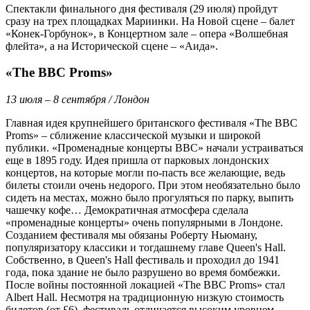
Спектакли финального дня фестиваля (29 июля) пройдут
сразу на трех площадках Мариинки. На Новой сцене – балет
«Конек-Горбунок», в Концертном зале – опера «Волшебная
флейта», а на Исторической сцене – «Аида».
«The BBC Proms»
13 июля – 8 сентября / Лондон
Главная идея крупнейшего британского фестиваля «The BBC
Proms» – сближение классической музыки и широкой
публики. «Променадные концерты BBC» начали устраиваться
еще в 1895 году. Идея пришла от парковых лондонских
концертов, на которые могли по-пасть все желающие, ведь
билеты стоили очень недорого. При этом необязательно было
сидеть на местах, можно было прогуляться по парку, выпить
чашечку кофе… Демократичная атмосфера сделала
«променадные концерты» очень популярными в Лондоне.
Созданием фестиваля мы обязаны Роберту Ньюману,
популяризатору классики и тогдашнему главе Queen's Hall.
Собственно, в Queen's Hall фестиваль и проходил до 1941
года, пока здание не было разрушено во время бомбежки.
После войны постоянной локацией «The BBC Proms» стал
Albert Hall. Несмотря на традиционную низкую стоимость
билетов (от £6), фестиваль отличается высоким уровнем