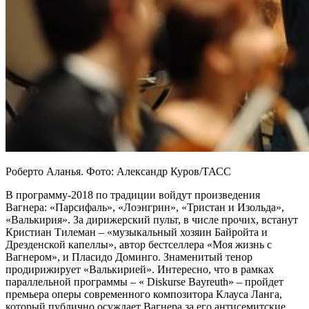
Роберто Аланья. Фото: Александр Куров/ТАСС
В программу‑2018 по традиции войдут произведения
Вагнера: «Парсифаль», «Лоэнгрин», «Тристан и Изольда»,
«Валькирия». За дирижерский пульт, в числе прочих, встанут
Кристиан Тилеман – «музыкальный хозяин Байройта и
Дрезденской капеллы», автор бестселлера «Моя жизнь с
Вагнером», и Пласидо Доминго. Знаменитый тенор
продирижирует «Валькирией». Интересно, что в рамках
параллельной программы – « Diskurse Bayreuth» – пройдет
премьера оперы современного композитора Клауса Ланга,
который публично осуждает Вагнера за его антисемитские