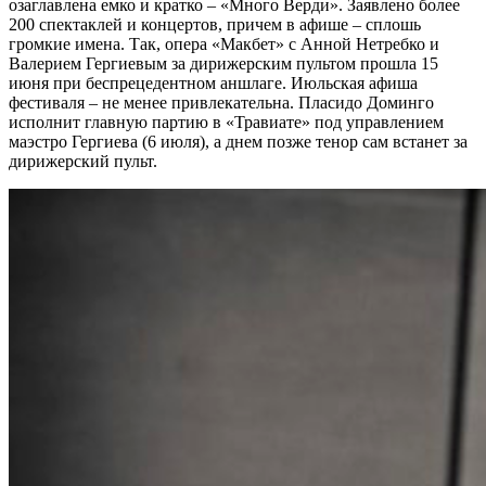
озаглавлена емко и кратко – «Много Верди». Заявлено более
200 спектаклей и концертов, причем в афише – сплошь
громкие имена. Так, опера «Макбет» с Анной Нетребко и
Валерием Гергиевым за дирижерским пультом прошла 15
июня при беспрецедентном аншлаге. Июльская афиша
фестиваля – не менее привлекательна. Пласидо Доминго
исполнит главную партию в «Травиате» под управлением
маэстро Гергиева (6 июля), а днем позже тенор сам встанет за
дирижерский пульт.