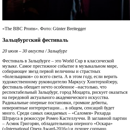
«The BBC Proms». Фото: Günter Breitegger
Зальцбургский фестиваль
20 июля – 30 августа / Зальцбург
Фестиваль в Зальцбурге – это World Cup в классической
музыке. Самое престижное событие в музыкальном мире,
собирающее звезд первой величины и страстных
«болельщиков» со всего света. А в этом году, если верить
художественному руководителю Маркусу Хинтерхойзеру,
фестиваль обещает нечто особенное –настолько, что
респектабельный Зальцбург, город Моцарта, рискует оказаться
на передовой актуального академического искусства.
Радикальные оперные постановки, громкие дебюты,
невероятные интерпретации… в общем, сенсаций будет
много. Среди самых ожидаемых – «Саломея» Рихарда
Штрауса в режиссуре Ромео Кастеллуччи. В заглавной партии
– Асмик Григорян, обладательница оперного «Оскара»
(«International Opera Award‑2016») и лучшее сопрано