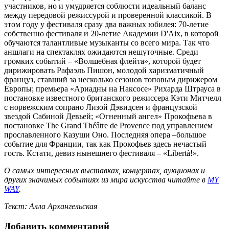
участников, но и умудряется соблюсти идеальный баланс
между передовой режиссурой и проверенной классикой. В
этом году у фестиваля сразу два важных юбилея: 70-летие
собственно фестиваля и 20-летие Академии D'Aix, в которой
обучаются талантливые музыканты со всего мира. Так что
аншлаги на спектаклях ожидаются нешуточные. Среди
громких событий – «Волшебная флейта», которой будет
дирижировать Рафаэль Пишон, молодой харизматичный
француз, ставший за несколько сезонов топовым дирижером
Европы; премьера «Ариадны на Наксосе» Рихарда Штрауса в
постановке известного британского режиссера Кэти Митчелл
с норвежским сопрано Лизой Дэвидсен и французской
звездой Сабиной Девьей; «Огненный ангел» Прокофьева в
постановке The Grand Théâtre de Provence под управлением
прославленного Казуши Оно. Последняя опера –большое
событие для Франции, так как Прокофьев здесь нечастый
гость. Кстати, девиз нынешнего фестиваля – «Libertà!».
О самых интересных выставках, концертах, аукционах и
других значимых событиях из мира искусства читайте в
MY
WAY
.
Текст: Алла Архангельская
Добавить комментарий