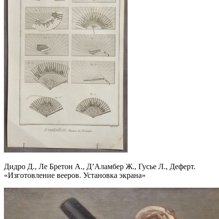
Дидро Д., Ле Бретон А., Д’Аламбер Ж., Гусье Л., Деферт.
«Изготовление вееров. Установка экрана»