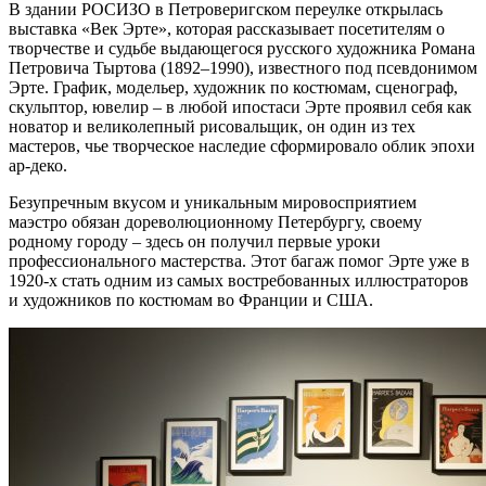
В здании РОСИЗО в Петроверигском переулке открылась
выставка «Век Эрте», которая рассказывает посетителям о
творчестве и судьбе выдающегося русского художника Романа
Петровича Тыртова (1892–1990), известного под псевдонимом
Эрте. График, модельер, художник по костюмам, сценограф,
скульптор, ювелир – в любой ипостаси Эрте проявил себя как
новатор и великолепный рисовальщик, он один из тех
мастеров, чье творческое наследие сформировало облик эпохи
ар-деко.
Безупречным вкусом и уникальным мировосприятием
маэстро обязан дореволюционному Петербургу, своему
родному городу – здесь он получил первые уроки
профессионального мастерства. Этот багаж помог Эрте уже в
1920-х стать одним из самых востребованных иллюстраторов
и художников по костюмам во Франции и США.