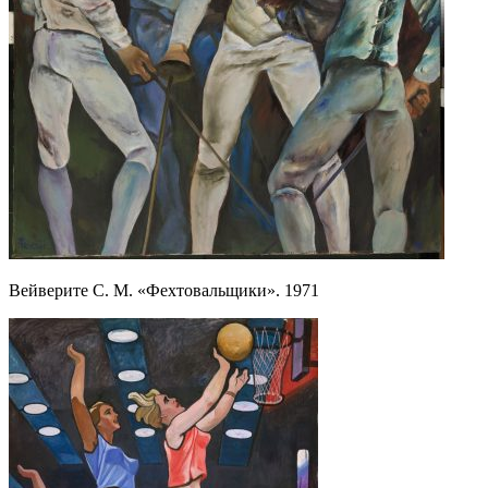
Вейверите С. М. «Фехтовальщики». 1971