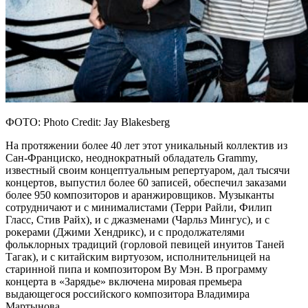
ФОТО: Photo Credit: Jay Blakesberg
На протяжении более 40 лет этот уникальный коллектив из
Сан-Франциско, неоднократный обладатель Grammy,
известный своим концептуальным репертуаром, дал тысячи
концертов, выпустил более 60 записей, обеспечил заказами
более 950 композиторов и аранжировщиков. Музыканты
сотрудничают и с минималистами (Терри Райли, Филип
Гласс, Стив Райх), и с джазменами (Чарльз Мингус), и с
рокерами (Джими Хендрикс), и с продолжателями
фольклорных традиций (горловой певицей инуитов Таней
Тагак), и с китайским виртуозом, исполнительницей на
старинной пипа и композитором Ву Мэн. В программу
концерта в «Зарядье» включена мировая премьера
выдающегося российского композитора Владимира
Мартынова.