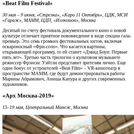
«Beat Film Festival»
30 мая – 9 июня, «Стрелка», «Каро 11 Октябрь», ЦДК, МСИ
«Гараж», МАММ, ЦДП, «Иллюзион», Москва
Десятый по счету фестиваль документального кино о новой
культуре отличает приятное нововведение в виде секции гала-
премьер. Это семь громких фестивальных хитов, включая
оскароносный «Фри-соло». Что касается картины,
открывающей программу, то ей станет «Дэвид Боуи: Первые
пять лет». Третью часть трилогии о культовом музыканте
режиссер Фрэнсис Уэйтли представит зрителям лично. Еще
один бонус от устроителей «Beat Film» – VR-кинотеатр в
пространстве МАММ, где будут демонстрироваться работы
Марины Абрамович, Аниша Капура и других современных
художников.
«Арх Москва-2019»
15–19 мая, Центральный Манеж, Москва