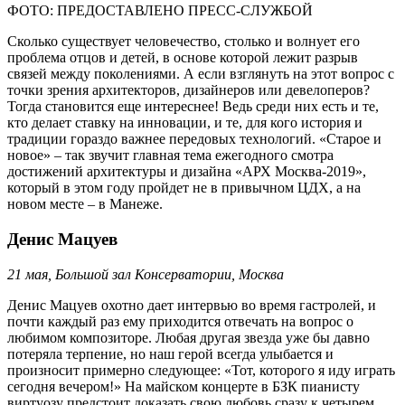
ФОТО: ПРЕДОСТАВЛЕНО ПРЕСС-СЛУЖБОЙ
Сколько существует человечество, столько и волнует его
проблема отцов и детей, в основе которой лежит разрыв
связей между поколениями. А если взглянуть на этот вопрос с
точки зрения архитекторов, дизайнеров или девелоперов?
Тогда становится еще интереснее! Ведь среди них есть и те,
кто делает ставку на инновации, и те, для кого история и
традиции гораздо важнее передовых технологий. «Старое и
новое» – так звучит главная тема ежегодного смотра
достижений архитектуры и дизайна «АРХ Москва-2019»,
который в этом году пройдет не в привычном ЦДХ, а на
новом месте – в Манеже.
Денис Мацуев
21 мая, Большой зал Консерватории, Москва
Денис Мацуев охотно дает интервью во время гастролей, и
почти каждый раз ему приходится отвечать на вопрос о
любимом композиторе. Любая другая звезда уже бы давно
потеряла терпение, но наш герой всегда улыбается и
произносит примерно следующее: «Тот, которого я иду играть
сегодня вечером!» На майском концерте в БЗК пианисту
виртуозу предстоит доказать свою любовь сразу к четырем