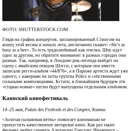
ФОТО: SHUTTERSTOCK.COM
Глядя на график концертов, запланированный Стингом на
конец этой весны и начало лета, англичанин скажет: «He’s as
busy as a bee». То есть трудолюбивый как пчелка. Шоу идут
одно за другим, но обратите внимание: в разных городах они
разные. Так, например, в Лондоне рок-легенда выйдет на
сцену с ямайским певцом Шэгги, с которым они вместе
записали регги-альбом «44/876», а в Париже артиста ждут уже
одного, с каверами на хиты группы Police и собственными
сольными композициями. Кстати, в ближайшем будущем эти
«старые-новые» песни будут выпущены отдельным альбомом.
Каннский кинофестиваль
14–25 мая, Palais des Festivals et des Congres, Канны
«Золотая пальмовая ветвь» помогает киноманам не
пропустить качественное авторское кино. Как раз такие
фильмы любит снимать Алехандро Гонсалес Иньярриту –