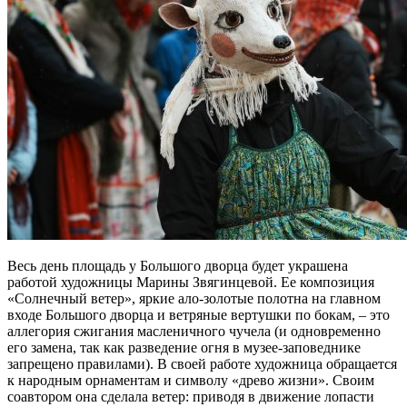
Весь день площадь у Большого дворца будет украшена
работой художницы Марины Звягинцевой. Ее композиция
«Солнечный ветер», яркие ало-золотые полотна на главном
входе Большого дворца и ветряные вертушки по бокам, – это
аллегория сжигания масленичного чучела (и одновременно
его замена, так как разведение огня в музее-заповеднике
запрещено правилами). В своей работе художница обращается
к народным орнаментам и символу «древо жизни». Своим
соавтором она сделала ветер: приводя в движение лопасти