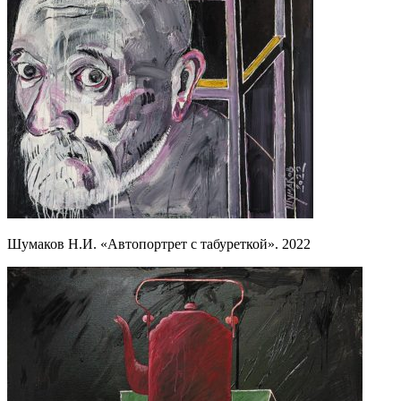
Шумаков Н.И. «Автопортрет с табуреткой». 2022