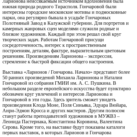
Ларионова неиссякаемым источником вдохновения была
южная природа родного Тирасполя. Гончаровой были
интересны городские московские мотивы и подмосковные
парки, она регулярно бывала в усадьбе Гончаровых
Полотняный Завод в Калужской губернии. Для портретов и
камерных жанровых сцен моделями служили родные и
близкие художников. Каждый при этом решал свой круг
творческих задач. Работам Гончаровой присущи
сосредоточенность, интерес к пространственным
построениям, деталям, фактуре, выразительным цветовым
решениям. Произведениям Ларионова – экспрессия,
стремление к быстрой фиксации общего настроения.
Выставка «Ларионов / Гончарова. Начало» представит более
50 ранних произведений Михаила Ларионова и Наталии
Гончаровой из собрания ГМИИ им. А. С. Пушкина. В
небольшом разделе европейского искусства будет пунктирно
обозначен круг увлечений и интересов Ларионова и
Гончаровой в эти годы. Здесь зритель сможет увидеть
произведения Клода Моне, Поля Синьяка, Эдуара Вюйара,
Анри-Эдмон Кросса и других мастеров. Другим полюсом
станут работы преподавателей художников в МУЖВЗ –
Леонида Пастернака, Константина Коровина, Валентина
Серова. Кроме того, на выставке будут показаны каталоги
первых выставок, в которых Ларионов и Гончарова