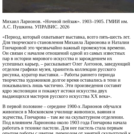
Михаил Ларионов. «Ночной пейзаж». 1903–1905. ГМИИ им.
А.С. Пушкина. УПРАВИС. 2026
«Период, который охватывает выставка, всего пять-шесть лет.
Для творческого становления Михаила Ларионова и Наталии
Гончаровой это чрезвычайно важный промежуток времени.
Он связан с началом отношений одной из самых известных
пар в истории мирового искусства и зарождением их
успешных карьер, – рассказывает Олег Антонов, заведующий
отделом графики музея, хранитель коллекции русского
рисунка, куратор выставки. – Работы раннего периода
творчества художников долгое время оставались в тени и
показывались лишь частично. Эти произведения составят
ядро экспозиции и покажут истоки искусства двух
выдающихся мастеров русского искусства XX века».
В первой половине – середине 1900-х Ларионов обучался
живописи в Московском училище живописи, ваяния и
зодчества, Гончарова – там же на скульптурном отделении.
Под влиянием Ларионова около 1903 года Гончарова начала
работать в технике пастели. Для нее пастель стала первым
опытом работы с цветом, переходом от занятий скульптурой к