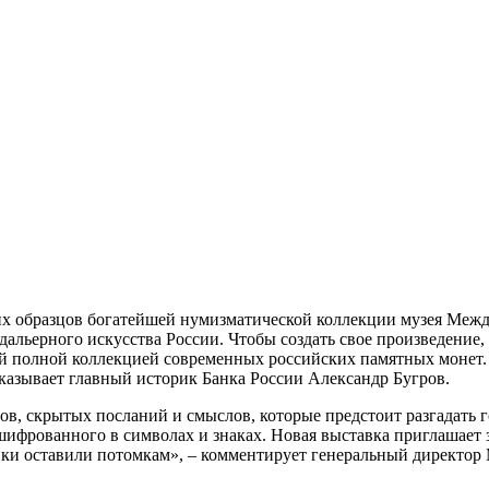
их образцов богатейшей нумизматической коллекции музея Межд
дальерного искусства России. Чтобы создать свое произведение
ой полной коллекцией современных российских памятных монет
сказывает главный историк Банка России Александр Бугров.
в, скрытых посланий и смыслов, которые предстоит разгадать го
зашифрованного в символах и знаках. Новая выставка приглашает
анки оставили потомкам», – комментирует генеральный директо