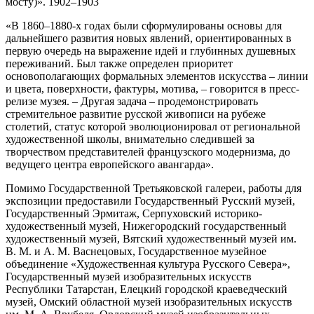
мосту)». 1902–1903
«В 1860–1880-х годах были сформулированы основы для
дальнейшего развития новых явлений, ориентированных в
первую очередь на выражение идей и глубинных душевных
переживаний. Был также определен приоритет
основополагающих формальных элементов искусства – линии
и цвета, поверхности, фактуры, мотива, – говорится в пресс-
релизе музея. – Другая задача – продемонстрировать
стремительное развитие русской живописи на рубеже
столетий, статус которой эволюционировал от региональной
художественной школы, внимательно следившей за
творчеством представителей французского модернизма, до
ведущего центра европейского авангарда».
Помимо Государственной Третьяковской галереи, работы для
экспозиции предоставили Государственный Русский музей,
Государственный Эрмитаж, Серпуховский историко-
художественный музей, Нижегородский государственный
художественный музей, Вятский художественный музей им.
В. М. и А. М. Васнецовых, Государственное музейное
объединение «Художественная культура Русского Севера»,
Государственный музей изобразительных искусств
Республики Татарстан, Елецкий городской краеведческий
музей, Омский областной музей изобразительных искусств