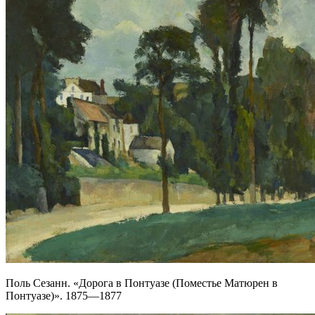
Поль Сезанн. «Дорога в Понтуазе (Поместье Матюрен в
Понтуазе)». 1875—1877