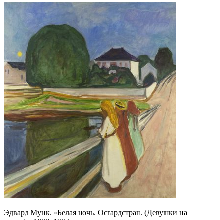
Эдвард Мунк. «Белая ночь. Осгардстран. (Девушки на