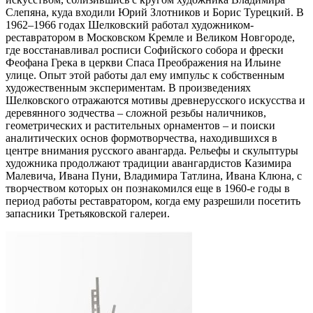
Слепяна, куда входили Юрий Злотников и Борис Турецкий. В
1962–1966 годах Шелковский работал художником-
реставратором в Московском Кремле и Великом Новгороде,
где восстанавливал росписи Софийского собора и фрески
Феофана Грека в церкви Спаса Преображения на Ильине
улице. Опыт этой работы дал ему импульс к собственным
художественным экспериментам. В произведениях
Шелковского отражаются мотивы древнерусского искусства и
деревянного зодчества – сложной резьбы наличников,
геометрических и растительных орнаментов – и поиски
аналитических основ формотворчества, находившихся в
центре внимания русского авангарда. Рельефы и скульптуры
художника продолжают традиции авангардистов Казимира
Малевича, Ивана Пуни, Владимира Татлина, Ивана Клюна, с
творчеством которых он познакомился еще в 1960-е годы в
период работы реставратором, когда ему разрешили посетить
запасники Третьяковской галереи.