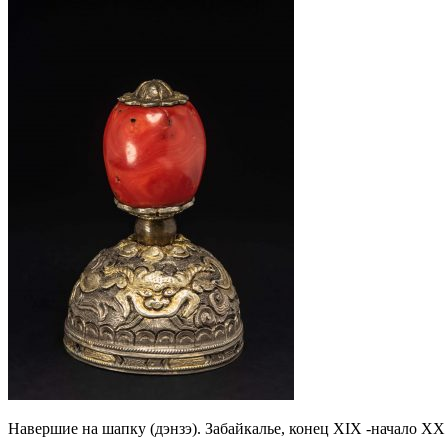
Навершие на шапку (дэнзэ). Забайкалье, конец XIX -начало XX 