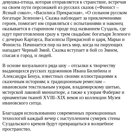
девушка-птица, которая отправляется в странствие, встречая
на своем пути персонажей из русских сказок («Финист –
Ясный сокол», «Василиса Прекрасная», «О сильном русском
богатыре Зеленом»). Сказка наблюдает за приключениями
героев, помогает им справляться с испытаниями и наконец
оказывается в старинном городе под названием Суздаль, где
идут приготовления сразу к трем свадьбам: богатыря Зеленого
с дочерью Картауса, Василисы Прекрасной и царя, Марьи и
Финиста. Начинается пир на весь мир, когда на пирующих
нападает Черный Змий. Сказка вступает в бой со Змием,
спасая и город, и людей.
В основе визуального ряда шоу – отсылки к творчеству
выдающихся русских художников Ивана Билибина и
Александра Бенуа, известных своими иллюстрациями к
сказочным историям; к традиционным ремеслам –
ивановским текстильным узорам, владимирскому шитью,
мстерской лаковой миниатюре, а также к узорам Фаберже и
орнаментам тканей XVIII–XIX веков из коллекции Музея
ивановского ситца.
Благодаря использованию современных проекционных
технологий каждый вечер с наступлением сумерек стены
Суздальского кремля будут превращаться в волшебное
пространство.