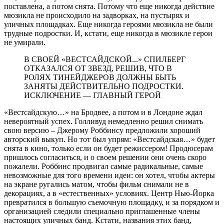
поставлена, а потом снята. Потому что еще никогда действие
мюзикла не происходило на задворках, на пустырях и
уличных площадках. Еще никогда героями мюзикла не были
трудные подростки. И, кстати, еще никогда в мюзикле герои
не умирали.
В СВОЕЙ «ВЕСТСАЙДСКОЙ...» СПИЛБЕРГ
ОТКАЗАЛСЯ ОТ ЗВЕЗД, РЕШИВ, ЧТО В
РОЛЯХ ТИНЕЙДЖЕРОВ ДОЛЖНЫ БЫТЬ
ЗАНЯТЫ ДЕЙСТВИТЕЛЬНО ПОДРОСТКИ.
ИСКЛЮЧЕНИЕ — ГЛАВНЫЙ ГЕРОЙ
«Вестсайдскую…» на Бродвее, а потом и в Лондоне ждал
невероятный успех. Голливуд немедленно решил снимать
свою версию – Джерому Роббинсу предложили хороший
авторский выкуп. Но тот был упрям: «Вестсайдская…» будет
снята в кино, только если он будет режиссером! Продюсерам
пришлось согласиться, и о своем решении они очень скоро
пожалели. Роббинс продвигал самые радикальные, самые
невозможные для того времени идеи: он хотел, чтобы актеры
на экране ругались матом, чтобы фильм снимали не в
декорациях, а в «естественных» условиях. Центр Нью-Йорка
превратился в большую съемочную площадку, и за порядком и
организацией следили специально приглашенные члены
настоящих уличных банд. Кстати, названия этих банд,