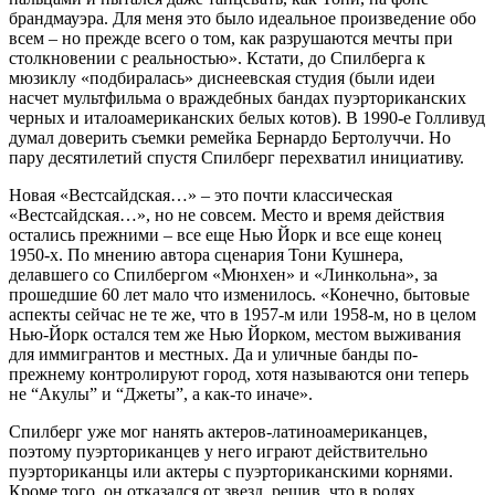
брандмауэра. Для меня это было идеальное произведение обо
всем – но прежде всего о том, как разрушаются мечты при
столкновении с реальностью». Кстати, до Спилберга к
мюзиклу «подбиралась» диснеевская студия (были идеи
насчет мультфильма о враждебных бандах пуэрториканских
черных и италоамериканских белых котов). В 1990-е Голливуд
думал доверить съемки ремейка Бернардо Бертолуччи. Но
пару десятилетий спустя Спилберг перехватил инициативу.
Новая «Вестсайдская…» – это почти классическая
«Вестсайдская…», но не совсем. Место и время действия
остались прежними – все еще Нью Йорк и все еще конец
1950-х. По мнению автора сценария Тони Кушнера,
делавшего со Спилбергом «Мюнхен» и «Линкольна», за
прошедшие 60 лет мало что изменилось. «Конечно, бытовые
аспекты сейчас не те же, что в 1957-м или 1958-м, но в целом
Нью-Йорк остался тем же Нью Йорком, местом выживания
для иммигрантов и местных. Да и уличные банды по-
прежнему контролируют город, хотя называются они теперь
не “Акулы” и “Джеты”, а как-то иначе».
Спилберг уже мог нанять актеров-латиноамериканцев,
поэтому пуэрториканцев у него играют действительно
пуэрториканцы или актеры с пуэрториканскими корнями.
Кроме того, он отказался от звезд, решив, что в ролях