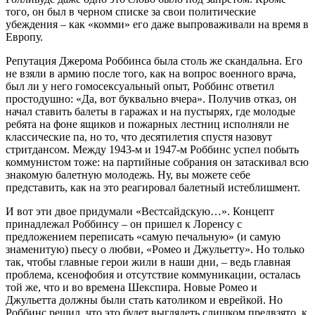
того, он был в черном списке за свои политические
убеждения – как «комми» его даже выпроваживали на время в
Европу.
Репутация Джерома Роббинса была столь же скандальна. Его
не взяли в армию после того, как на вопрос военного врача,
был ли у него гомосексуальный опыт, Роббинс ответил
простодушно: «Да, вот буквально вчера». Получив отказ, он
начал ставить балеты в гаражах и на пустырях, где молодые
ребята на фоне ящиков и пожарных лестниц исполняли не
классические па, но то, что десятилетия спустя назовут
стритдансом. Между 1943-м и 1947-м Роббинс успел побыть
коммунистом тоже: на партийные собрания он затаскивал всю
знакомую балетную молодежь. Ну, вы можете себе
представить, как на это реагировал балетный истеблишмент.
И вот эти двое придумали «Вестсайдскую…». Концепт
принадлежал Роббинсу – он пришел к Лоренсу с
предложением переписать «самую печальную» (и самую
знаменитую) пьесу о любви, «Ромео и Джульетту». Но только
так, чтобы главные герои жили в наши дни, – ведь главная
проблема, ксенофобия и отсутствие коммуникации, осталась
той же, что и во времена Шекспира. Новые Ромео и
Джульетта должны были стать католиком и еврейкой. Но
Роббинс решил, что это будет выглядеть слишком предвзято, к