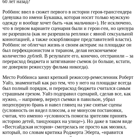
60 лет назад?
Роббинс ввел в сюжет первого в истории героя-трансгендера
(девушка по имени Букашка, которая носит только мужскую
одежду и вообще хочет быть «как мальчики»). Не исключено,
что в первом варианте сценария были и герои-геи, но цензура
не разрешила (как не разрешила реплики с явной сексуальной
коннотацией, а также оскорбляющие представителей власти).
Роббинс не облегчал жизнь и своим актерам: на площадке он
был перфекционистом и тираном, делая нескончаемое
количество дублей. В результате его, конечно, отстранили – за
перерасход бюджета и затягивание съемок (и больше, кстати,
не доверяли режиссуру фильма никогда).
Место Роббинса занял крепкий режиссер-ремесленник Роберт
Уайз, знаменитый как раз тем, что у него на площадке всегда
был полный порядок, и перерасход бюджета считался самым
страшным грехом. Уайз подправил сценарий, сделав все, как
нужно, – например, вернул съемки в павильон, убрал
нецензурную брань и навел глянец на уже снятые сцены
(условность он видел плюсом, а не минусом постановки,
считая, что именно «условность помогла зрителям принять
историю детей, танцующих на улице»). Но даже в таком виде
«Вестсайдская история» смотрелась не просто как мюзикл,
который, по словам критика Роджерта Эберта, «нравится