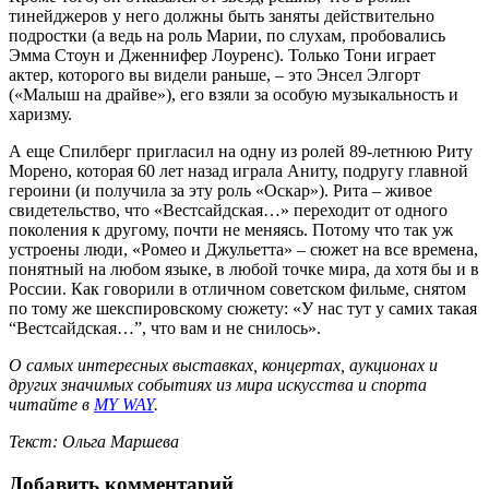
тинейджеров у него должны быть заняты действительно
подростки (а ведь на роль Марии, по слухам, пробовались
Эмма Стоун и Дженнифер Лоуренс). Только Тони играет
актер, которого вы видели раньше, – это Энсел Элгорт
(«Малыш на драйве»), его взяли за особую музыкальность и
харизму.
А еще Спилберг пригласил на одну из ролей 89-летнюю Риту
Моренo, которая 60 лет назад играла Аниту, подругу главной
героини (и получила за эту роль «Оскар»). Рита – живое
свидетельство, что «Вестсайдская…» переходит от одного
поколения к другому, почти не меняясь. Потому что так уж
устроены люди, «Ромео и Джульетта» – сюжет на все времена,
понятный на любом языке, в любой точке мира, да хотя бы и в
России. Как говорили в отличном советском фильме, снятом
по тому же шекспировскому сюжету: «У нас тут у самих такая
“Вестсайдская…”, что вам и не снилось».
О самых интересных выставках, концертах, аукционах и
других значимых событиях из мира искусства и спорта
читайте в
MY WAY
.
Текст: Ольга Маршева
Добавить комментарий