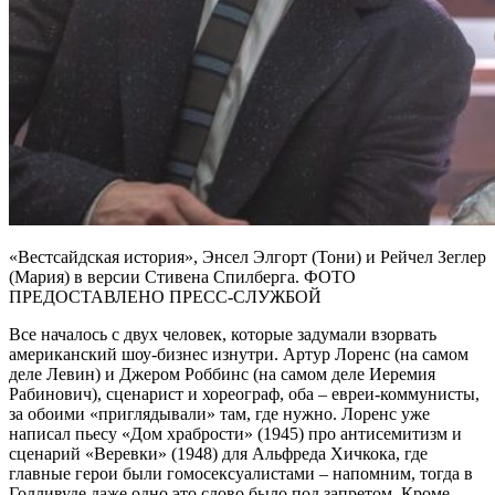
«Вестсайдская история», Энсел Элгорт (Тони) и Рейчел Зеглер
(Мария) в версии Стивена Спилберга. ФОТО
ПРЕДОСТАВЛЕНО ПРЕСС-СЛУЖБОЙ
Все началось с двух человек, которые задумали взорвать
американский шоу-бизнес изнутри. Артур Лоренс (на самом
деле Левин) и Джером Роббинс (на самом деле Иеремия
Рабинович), сценарист и хореограф, оба – евреи-коммунисты,
за обоими «приглядывали» там, где нужно. Лоренс уже
написал пьесу «Дом храбрости» (1945) про антисемитизм и
сценарий «Веревки» (1948) для Альфреда Хичкока, где
главные герои были гомосексуалистами – напомним, тогда в
Голливуде даже одно это слово было под запретом. Кроме