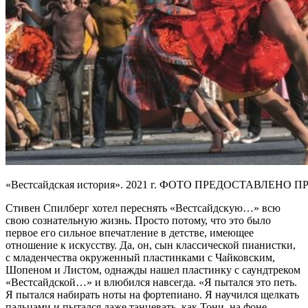
«Вестсайдская история». 2021 г. ФОТО ПРЕДОСТАВЛЕНО
Стивен Спилберг хотел переснять «Вестсайдскую…» всю
свою сознательную жизнь. Просто потому, что это было
первое его сильное впечатление в детстве, имеющее
отношение к искусству. Да, он, сын классической пианистки,
с младенчества окруженный пластинками с Чайковским,
Шопеном и Листом, однажды нашел пластинку с саундтреком
«Вестсайдской…» и влюбился навсегда. «Я пытался это петь.
Я пытался набирать ноты на фортепиано. Я научился щелкать
пальцами и пытался даже танцевать, как Тони, на фоне