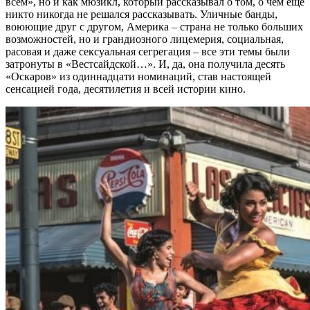
всем», но и как мюзикл, который рассказывал о том, о чем еще
никто никогда не решался рассказывать. Уличные банды,
воюющие друг с другом, Америка – страна не только больших
возможностей, но и грандиозного лицемерия, социальная,
расовая и даже сексуальная сегрегация – все эти темы были
затронуты в «Вестсайдской…». И, да, она получила десять
«Оскаров» из одиннадцати номинаций, став настоящей
сенсацией года, десятилетия и всей истории кино.