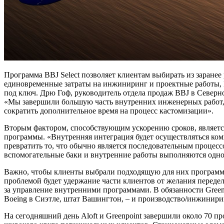
Программа BBJ Select позволяет клиентам выбирать из заране
единовременные затраты на инжиниринг и проектные работы, 
под ключ. Дрю Гоф, руководитель отдела продаж BBJ в Северн
«Мы завершили большую часть внутренних инженерных работ, ко
сократить дополнительное время на процесс кастомизации».
Вторым фактором, способствующим ускорению сроков, является в
программы. «Внутренняя интеграция будет осуществляться комп
превратить то, что обычно является последовательным процесс
вспомогательные баки и внутренние работы выполняются одно
Важно, чтобы клиенты выбрали подходящую для них программу
проблемой будет удержание части клиентов от желания переделы
за управление внутренними программами. В обязанности Greenp
Boeing в Сиэтле, штат Вашингтон, – и производство/инжинирин
На сегодняшний день Aloft и Greenpoint завершили около 70 