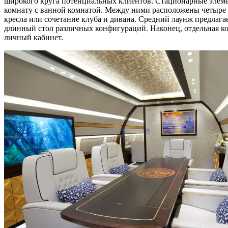
широкого круга потенциальных клиентов. Стационарные элемент
комнату с ванной комнатой. Между ними расположены четыре з
кресла или сочетание клуба и дивана. Средний лаунж предлагае
длинный стол различных конфигураций. Наконец, отдельная ком
личный кабинет.