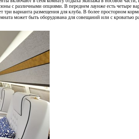
ы включают в себя комнату отдыха экипажа в носовой части, ка
оны с различными опциями. В переднем лаунже есть четыре вар
т три варианта размещения для клуба. В более просторном кормо
ната может быть оборудована для совещаний или с кроватью разм