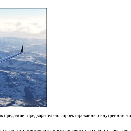
ь предлагает предварительно спроектированный внутренний мод
их зон, которые клиенты могут смешивать и сочетать друг с др