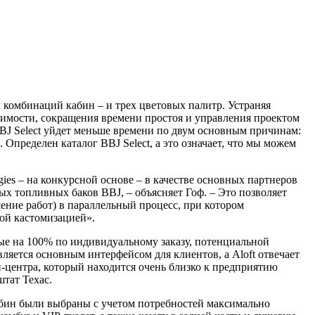
 комбинаций кабин – и трех цветовых палитр. Устраняя
оимости, сокращения времени простоя и управления проектом
BJ Select уйдет меньше времени по двум основным причинам:
пределен каталог BBJ Select, а это означает, что мы можем
ies – на конкурсной основе – в качестве основных партнеров
ых топливных баков BBJ, – объясняет Гоф. – Это позволяет
шение работ) в параллельный процесс, при котором
ой кастомизацией».
ые на 100% по индивидуальному заказу, потенциальной
вляется основным интерфейсом для клиентов, а Aloft отвечает
н-центра, который находится очень близко к предприятию
тат Техас.
кабин были выбраны с учетом потребностей максимально