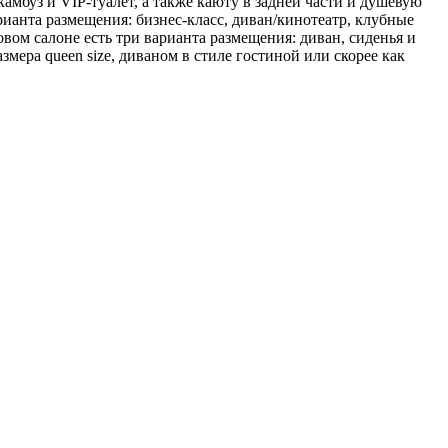
мбуз и VIP-туалет, а также каюту в задней части и душевую
ианта размещения: бизнес-класс, диван/кинотеатр, клубные
вом салоне есть три варианта размещения: диван, сиденья и
ера queen size, диваном в стиле гостиной или скорее как