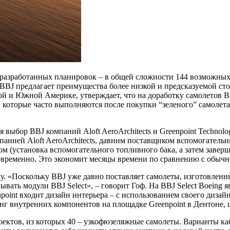
е разработанных планировок – в общей сложности 144 возможных
BBJ предлагает преимущества более низкой и предсказуемой ст
ой и Южной Америке, утверждает, что на доработку самолетов B
торые часто выполняются после покупки “зеленого” самолета. О
ыбор BBJ компаний Aloft AeroArchitects и Greenpoint Technolog
анией Aloft AeroArchitects, давним поставщиком вспомогательн
ом (установка вспомогательного топливного бака, а затем завер
временно. Это экономит месяцы времени по сравнению с обычн
. «Поскольку BBJ уже давно поставляет самолеты, изготовленн
вать модули BBJ Select», – говорит Гоф. На BBJ Select Boeing я
oint входит дизайн интерьера – с использованием своего дизай
г внутренних компонентов на площадке Greenpoint в Дентоне, ш
проектов, из которых 40 – узкофюзеляжные самолеты. Варианты 