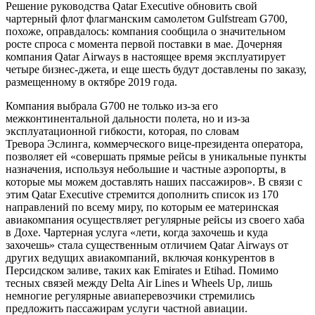
Решение руководства Qatar Executive обновить свой
чартерный флот флагманским самолетом Gulfstream G700,
похоже, оправдалось: компания сообщила о значительном
росте спроса с момента первой поставки в мае. Дочерняя
компания Qatar Airways в настоящее время эксплуатирует
четыре бизнес-джета, и еще шесть будут доставлены по заказу,
размещенному в октябре 2019 года.
Компания выбрала G700 не только из-за его
межконтинентальной дальности полета, но и из-за
эксплуатационной гибкости, которая, по словам
Тревора Эслинга, коммерческого вице-президента оператора,
позволяет ей «совершать прямые рейсы в уникальные пункты
назначения, используя небольшие и частные аэропорты, в
которые мы можем доставлять наших пассажиров». В связи с
этим Qatar Executive стремится дополнить список из 170
направлений по всему миру, по которым ее материнская
авиакомпания осуществляет регулярные рейсы из своего хаба
в Дохе. Чартерная услуга «лети, когда захочешь и куда
захочешь» стала существенным отличием Qatar Airways от
других ведущих авиакомпаний, включая конкурентов в
Персидском заливе, таких как Emirates и Etihad. Помимо
тесных связей между Delta Air Lines и Wheels Up, лишь
немногие регулярные авиаперевозчики стремились
предложить пассажирам услуги частной авиации.