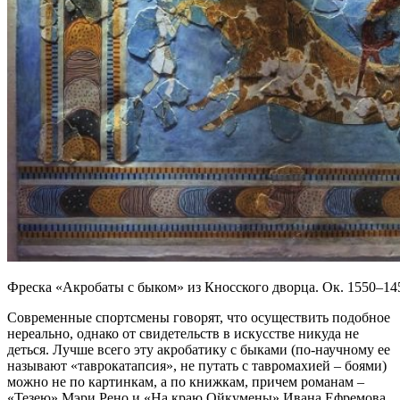
Фреска «Акробаты с быком» из Кносского дворца. Ок. 1550–1
Современные спортсмены говорят, что осуществить подобное
нереально, однако от свидетельств в искусстве никуда не
деться. Лучше всего эту акробатику с быками (по-научному ее
называют «таврокатапсия», не путать с тавромахией – боями)
можно не по картинкам, а по книжкам, причем романам –
«Тезею» Мэри Рено и «На краю Ойкумены» Ивана Ефремова.