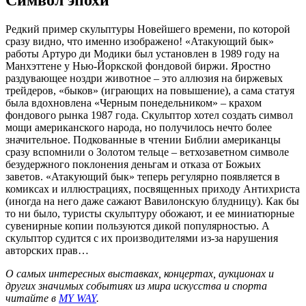
Редкий пример скульптуры Новейшего времени, по которой
сразу видно, что именно изображено! «Атакующий бык»
работы Артуро ди Модики был установлен в 1989 году на
Манхэттене у Нью-Йоркской фондовой биржи. Яростно
раздувающее ноздри животное – это аллюзия на биржевых
трейдеров, «быков» (играющих на повышение), а сама статуя
была вдохновлена «Черным понедельником» – крахом
фондового рынка 1987 года. Скульптор хотел создать символ
мощи американского народа, но получилось нечто более
значительное. Подкованные в чтении Библии американцы
сразу вспомнили о Золотом тельце – ветхозаветном символе
безудержного поклонения деньгам и отказа от Божьих
заветов. «Атакующий бык» теперь регулярно появляется в
комиксах и иллюстрациях, посвященных приходу Антихриста
(иногда на него даже сажают Вавилонскую блудницу). Как бы
то ни было, туристы скульптуру обожают, и ее миниатюрные
сувенирные копии пользуются дикой популярностью. А
скульптор судится с их производителями из-за нарушения
авторских прав…
О самых интересных выставках, концертах, аукционах и
других значимых событиях из мира искусства и спорта
читайте в
MY WAY
.