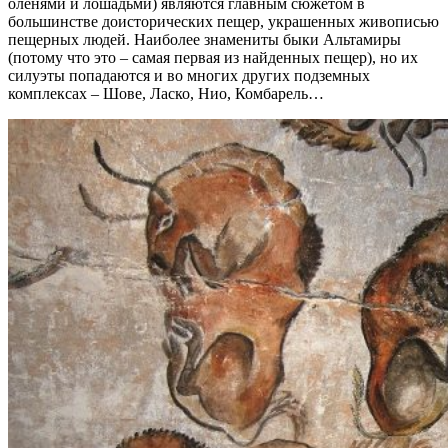
оленями и лошадьми) являются главным сюжетом в
большинстве доисторических пещер, украшенных живописью
пещерных людей. Наиболее знамениты быки Альтамиры
(потому что это – самая первая из найденных пещер), но их
силуэты попадаются и во многих других подземных
комплексах – Шове, Ласко, Нио, Комбарель…