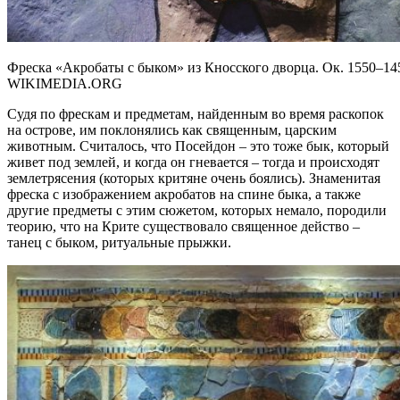
Фреска «Акробаты с быком» из Кносского дворца. Ок. 1550–145
WIKIMEDIA.ORG
Судя по фрескам и предметам, найденным во время раскопок
на острове, им поклонялись как священным, царским
животным. Считалось, что Посейдон – это тоже бык, который
живет под землей, и когда он гневается – тогда и происходят
землетрясения (которых критяне очень боялись). Знаменитая
фреска с изображением акробатов на спине быка, а также
другие предметы с этим сюжетом, которых немало, породили
теорию, что на Крите существовало священное действо –
танец с быком, ритуальные прыжки.