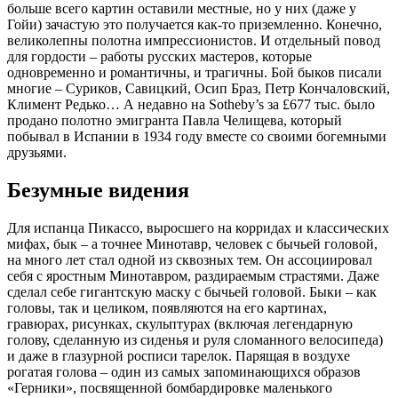
больше всего картин оставили местные, но у них (даже у
Гойи) зачастую это получается как-то приземленно. Конечно,
великолепны полотна импрессионистов. И отдельный повод
для гордости – работы русских мастеров, которые
одновременно и романтичны, и трагичны. Бой быков писали
многие – Суриков, Савицкий, Осип Браз, Петр Кончаловский,
Климент Редько… А недавно на Sotheby’s за £677 тыс. было
продано полотно эмигранта Павла Челищева, который
побывал в Испании в 1934 году вместе со своими богемными
друзьями.
Безумные видения
Для испанца Пикассо, выросшего на корридах и классических
мифах, бык – а точнее Минотавр, человек с бычьей головой,
на много лет стал одной из сквозных тем. Он ассоциировал
себя с яростным Минотавром, раздираемым страстями. Даже
сделал себе гигантскую маску с бычьей головой. Быки – как
головы, так и целиком, появляются на его картинах,
гравюрах, рисунках, скульптурах (включая легендарную
голову, сделанную из сиденья и руля сломанного велосипеда)
и даже в глазурной росписи тарелок. Парящая в воздухе
рогатая голова – один из самых запоминающихся образов
«Герники», посвященной бомбардировке маленького