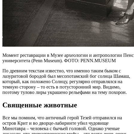
Момент реставрации в Музее археологии и антропологии Пенс
университета (Penn Museum). ФОТО: PENN.MUSEUM
По древним текстам известно, что именно таким быком с
лазуритовой бородой был месопотамский бог солнца Шамаш,
который, как положено Солнцу, регулярно отправлялся на
темную сторону – то есть в потусторонний мир. Видимо,
поэтому тулово лиры украшено рельефами на тему похорон.
Священные животные
Все мы помним, что античный герой Тезей отправился на
остров Крит и во дворце-лабиринте убил чудовище
Минотавра – человека с бычьей головой. Однако ученые
доказали, что древнегреческие мифы – это всего лишь очень