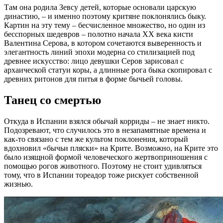
Там она родила Зевсу детей, которые основали царскую
династию, – и именно поэтому критяне поклонялись быку.
Картин на эту тему – бесчисленное множество, но один из
бесспорных шедевров – полотно начала ХХ века кисти
Валентина Серова, в котором сочетаются выверенность и
элегантность линий эпохи модерна со стилизацией под
древнее искусство: лицо девушки Серов зарисовал с
архаической статуи коры, а длинные рога быка скопировал с
древних ритонов для питья в форме бычьей головы.
Танец со смертью
Откуда в Испании взялся обычай корриды – не знает никто.
Подозревают, что случилось это в незапамятные времена и
как-то связано с тем же культом поклонения, который
вдохновил «бычьи пляски» на Крите. Возможно, на Крите это
было изящной формой человеческого жертвоприношения с
помощью рогов животного. Поэтому не стоит удивляться
тому, что в Испании тореадор тоже рискует собственной
жизнью.