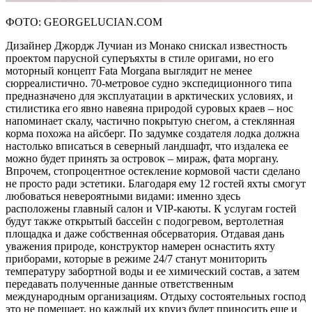
ФОТО: GEORGELUCIAN.COM
Дизайнер Джордж Лучиан из Монако снискал известность
проектом парусной суперъяхты в стиле оригами, но его
моторный концепт Fata Morgana выглядит не менее
сюрреалистично. 70-метровое судно экспедиционного типа
предназначено для эксплуатации в арктических условиях, и
стилистика его явно навеяна природой суровых краев – нос
напоминает скалу, частично покрытую снегом, а стеклянная
корма похожа на айсберг. По задумке создателя лодка должна
настолько вписаться в северный ландшафт, что издалека ее
можно будет принять за островок – мираж, фата моргану.
Впрочем, стопроцентное остекление кормовой части сделано
не просто ради эстетики. Благодаря ему 12 гостей яхты смогут
любоваться невероятными видами: именно здесь
расположены главный салон и VIP-каюты. К услугам гостей
будут также открытый бассейн с подогревом, вертолетная
площадка и даже собственная обсерватория. Отдавая дань
уважения природе, конструктор намерен оснастить яхту
приборами, которые в режиме 24/7 станут мониторить
температуру забортной воды и ее химический состав, а затем
передавать полученные данные ответственным
международным организациям. Отдыху состоятельных господ
это не помешает, но каждый их круиз будет приносить еще и