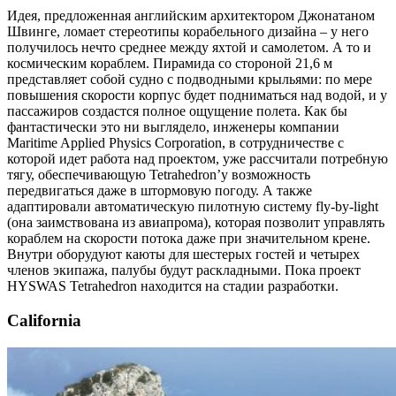
Идея, предложенная английским архитектором Джонатаном
Швинге, ломает стереотипы корабельного дизайна – у него
получилось нечто среднее между яхтой и самолетом. А то и
космическим кораблем. Пирамида со стороной 21,6 м
представляет собой судно с подводными крыльями: по мере
повышения скорости корпус будет подниматься над водой, и у
пассажиров создастся полное ощущение полета. Как бы
фантастически это ни выглядело, инженеры компании
Maritime Applied Physics Corporation, в сотрудничестве с
которой идет работа над проектом, уже рассчитали потребную
тягу, обеспечивающую Tetrahedron’у возможность
передвигаться даже в штормовую погоду. А также
адаптировали автоматическую пилотную систему fly-by-light
(она заимствована из авиапрома), которая позволит управлять
кораблем на скорости потока даже при значительном крене.
Внутри оборудуют каюты для шестерых гостей и четырех
членов экипажа, палубы будут раскладными. Пока проект
HYSWAS Tetrahedron находится на стадии разработки.
California