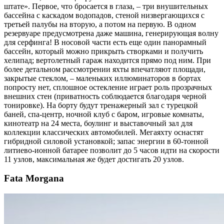
штате». Первое, что бросается в глаза, – три внушительных
бассейна с каскадом водопадов, стеной низвергающихся с
третьей палубы на вторую, а потом на первую. В одном
резервуаре предусмотрена даже машина, генерирующая волну
для серфинга! В носовой части есть еще один панорамный
бассейн, который можно прикрыть створками и получить
хелипад; вертолетный гараж находится прямо под ним. При
более детальном рассмотрении яхты впечатляют площади,
закрытые стеклом, – маленьких иллюминаторов в бортах
попросту нет, сплошное остекление играет роль прозрачных
внешних стен (приватность соблюдается благодаря черной
тонировке). На борту будут тренажерный зал с турецкой
баней, спа-центр, ночной клуб с баром, игровые комнаты,
кинотеатр на 24 места, боулинг и выставочный зал для
коллекции классических автомобилей. Мегаяхту оснастят
гибридной силовой установкой; запас энергии в 60-тонной
литиево-ионной батарее позволит до 5 часов идти на скорости
11 узлов, максимальная же будет достигать 20 узлов.
Fata Morgana