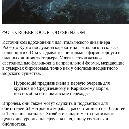
ФОТО: ROBERTOCURTODESIGN.COM
Источником вдохновения для итальянского дизайнера
Роберто Курто послужила каракатица – моллюск из класса
головоногих. Она угадывается не только в форме корпуса и
плавных линиях экстерьера. У яхты есть «глаза» –
светодиодные фальш-окна неправильной формы, мерцающие
в сумерках бирюзовым, точно как у биолюминесцентного
морского существа.
Hypnosquid предназначена в первую очередь для
круизов по Средиземному и Карибскому морям,
но способна и на океанские переходы
Впрочем, они также могут служить и подсветкой для
обитателей 63-метрового корабля, рассчитанного на 10 гостей
и 12 членов экипажа. Хозяйские апартаменты занимают
целых два уровня: наверху спальня, внизу гостиная и
библиотека.