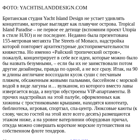
ФОТО: YACHTISLANDDESIGN.COM
Британская студия Yacht Island Design не устает удивлять
концептами, которые выглядят как плавучие острова. Tropical
Island Paradise – не первое ее детище (вспомним проект Utopia
в стиле НЛО) и не последнее. Недавно была презентована
155-метровая мегаяхта The Streets of Monaco, надстройка
которой повторяет архитектурные достопримечательности
княжества. Но именно «Райский тропический остров»,
пожалуй, концентрирует в себе все идеи, которые можно было
бы назвать безумными, – если бы их не заимствовали потом
другие дизайнеры, правда по одной, а не все сразу. Итак, на 90
м длины англичане воссоздали кусок суши с песчаным
пляжем, обсаженным живыми пальмами, бассейном с морской
водой в виде лагуны и… вулканом, из которого вместо лавы
извергается вода, а внутри обустроены VIP-апартаменты. В
прочих надстройках на этой палубе, оформленных как
хижины с тростниковыми крышами, находятся кинотеатр,
библиотека, игровая, спортзал, спа-центр. Люксовые каюты (к
слову, число гостей на этой яхте всего десять) размещаются
этажом ниже, а на уровне ватерлинии оборудован причал,
откуда можно совершать короткие морские путешествия на
собственном флоте тендеров.