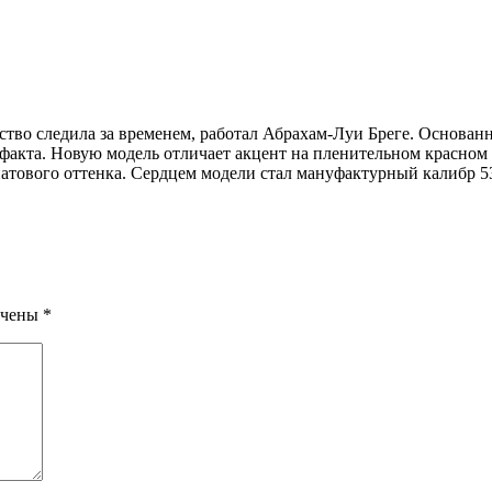
тво следила за временем, работал Абрахам-Луи Бреге. Основанн
о факта. Новую модель отличает акцент на пленительном красно
натового оттенка. Сердцем модели стал мануфактурный калибр 53
ечены
*