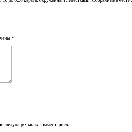
,10 до 0,50 карата, окруженный лепестками. Собранные вместе 2
ечены
*
ля последующих моих комментариев.