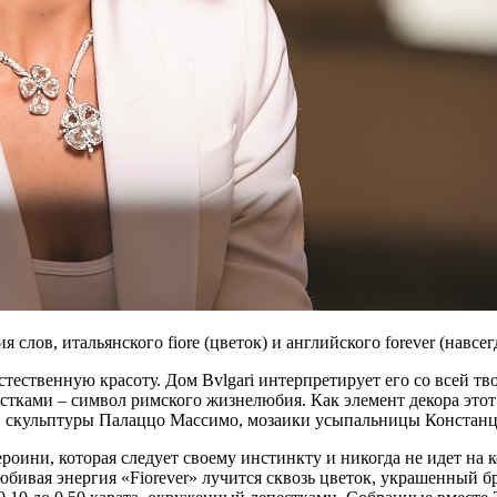
слов, итальянского fiore (цветок) и английского forever (навсегд
ественную красоту. Дом Bvlgari интерпретирует его со всей тв
стками – символ римского жизнелюбия. Как элемент декора это
, скульптуры Палаццо Массимо, мозаики усыпальницы Констанц
героини, которая следует своему инстинкту и никогда не идет на
бивая энергия «Fiorever» лучится сквозь цветок, украшенный бр