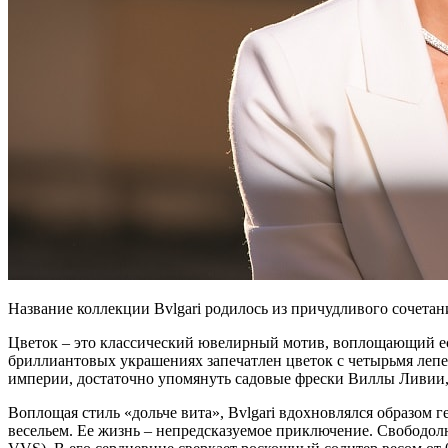
Название коллекции Bvlgari родилось из причудливого сочетания 
Цветок – это классический ювелирный мотив, воплощающий ест
бриллиантовых украшениях запечатлен цветок с четырьмя лепе
империи, достаточно упомянуть садовые фрески Виллы Ливии
Воплощая стиль «дольче вита», Bvlgari вдохновлялся образом 
весельем. Ее жизнь – непредсказуемое приключение. Свободолю