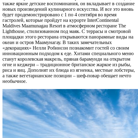
также яркие детские воспоминания, он вкладывает в создание
новых произведений кулинарного искусства. И все это вновь
будет продемонстрировано с 1 по 4 сентября во время
гастролей, которые пройдут на курорте InterContinental
Maldives Maamunagau Resort в атмосферном ресторане The
Lighthouse, стилизованном под маяк. С террасы и смотровой
площадки этого ресторана открываются панорамные виды на
океан и остров Маамунагау. В таких замечательных
«декорациях» Нелли Робинсон познакомит гостей со своим
инновационным подходом к еде. Хитами специального меню
станут королевская макрель, пряная барамунди на открытом
огне и кеджери – традиционное британское жаркое из рыбы,
риса и яиц. Дополнят их блюда из ягненка, местные лобстеры,
а также вегетарианские позиции – шеф-повар обещает нечто
необычное.