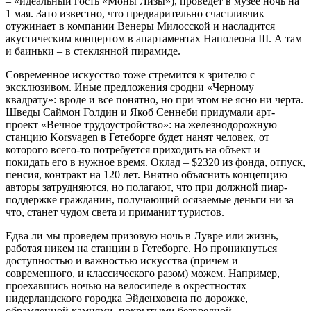
– «идеальный гость «Моны Лизы»), проведет в музее ночь на
1 мая. Зато известно, что предварительно счастливчик
отужинает в компании Венеры Милосской и насладится
акустическим концертом в апартаментах Наполеона III. А там
и баиньки – в стеклянной пирамиде.
Современное искусство тоже стремится к зрителю с
эксклюзивом. Иные предложения сродни «Черному
квадрату»: вроде и все понятно, но при этом не ясно ни черта.
Шведы Саймон Голдин и Якоб Сеннеби придумали арт-
проект «Вечное трудоустройство»: на железнодорожную
станцию Korsvagen в Гетеборге будет нанят человек, от
которого всего-то потребуется приходить на объект и
покидать его в нужное время. Оклад – $2320 из фонда, отпуск,
пенсия, контракт на 120 лет. Внятно объяснить концепцию
авторы затрудняются, но полагают, что при должной пиар-
поддержке гражданин, получающий осязаемые деньги ни за
что, станет чудом света и приманит туристов.
Едва ли мы проведем призовую ночь в Лувре или жизнь,
работая никем на станции в Гетеборге. Но проникнуться
доступностью и важностью искусства (причем и
современного, и классического разом) можем. Например,
проехавшись ночью на велосипеде в окрестностях
нидерландского городка Эйденховена по дорожке,
обрамленной камнями, покрытыми безвредной