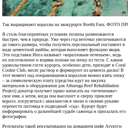
Так выращивают кораллы на экокурорте Reethi Faru. Ф
В столь благоприятных условиях полипы размножаются
быстрее, чем в природе. Уже через год веточки увеличиваются
до такого размера, чтобы получить персональный постамент в
виде цементной шайбы, которая выполняет функцию якоря.
Эти подставки Инга называет «коралловым печеньем», ведь
их изготовление и впрямь похоже на лепку из теста. С каким
удовольствием гости курорта, особенно дети, приходят в Coral
Cookie Club, месят раствор и формируют из цемента диски! В
этот момент над понравившимся кораллом можно взять опеку
– за символическую плату (средства идут на закупку
материалов и оборудования для Athuruga Reef Rehabilitation
Project) донатор получает право написать на «печенюшке»
свое имя, а затем, когда она высохнет и сверху приклеят
коралл, погрузиться с аквалангом в океан и своими руками
перенести питомца в подводный «сад». Курорт будет
информировать о дальнейшей судьбе саженца и присылать его
фотографии.
Результаты такой рекультивации на домашнем рифе Атуруги