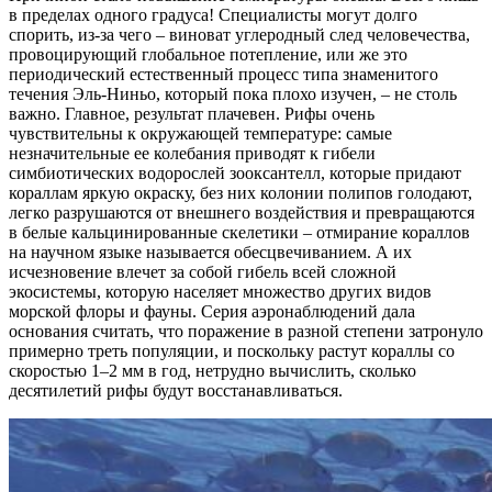
в пределах одного градуса! Специалисты могут долго
спорить, из-за чего – виноват углеродный след человечества,
провоцирующий глобальное потепление, или же это
периодический естественный процесс типа знаменитого
течения Эль-Ниньо, который пока плохо изучен, – не столь
важно. Главное, результат плачевен. Рифы очень
чувствительны к окружающей температуре: самые
незначительные ее колебания приводят к гибели
симбиотических водорослей зооксантелл, которые придают
кораллам яркую окраску, без них колонии полипов голодают,
легко разрушаются от внешнего воздействия и превращаются
в белые кальцинированные скелетики – отмирание кораллов
на научном языке называется обесцвечиванием. А их
исчезновение влечет за собой гибель всей сложной
экосистемы, которую населяет множество других видов
морской флоры и фауны. Серия аэронаблюдений дала
основания считать, что поражение в разной степени затронуло
примерно треть популяции, и поскольку растут кораллы со
скоростью 1–2 мм в год, нетрудно вычислить, сколько
десятилетий рифы будут восстанавливаться.