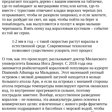
предлагают посадить дерево с вашим именем на табличке,
где-то наблюдают за миграциями птиц или китов, где-то
вместе с туристами отмечают кладки морских черепах (их
огораживают, чтобы не разорили хищники), и если захотите,
то вас разбудят ни свет, ни заря, чтобы пойти на берег и
понаблюдать, как вылупляются и ползут к морю малыши
черепашата. Взять опеку над коралловым кустиком – событие
из той же серии.
1-2 мм в год – с такой скоростью растут кораллы в
естественной среде. Современные технологии
позволяют существенно ускорить этот процесс
О том, как это происходит, рассказывает доктор Миланского
университета Бикокка Инга Денерт. С 2018 года она
занимается реабилитацией коралловой популяции на курорте
Diamonds Athuruga на Мальдивах. Этот маленький уютный
островок с мелкой домашней лагуной находится в кольце
большого атолла Ари, и если на островах с внешней стороны
атолла перепады температуры нивелируют приток океанских
вод, то внутренние прогреваются сильнее, поэтому
пострадали заметнее. Вообще, искусственное разведение
кораллов – не новинка, эта аквакультура давно освоена в
коммерческих целях: извлеченные с живого рифа фрагменты
колонии подращивают в бассейнах с морской водой, чтобы