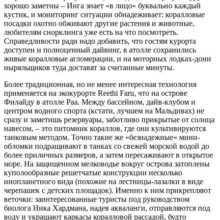
хорошо заметны – Инга знает «в лицо» буквально каждый
кустик, и мониторинг ситуации обнадеживает: коралловые
посадки охотно обживают другие растения и животные,
любителям снорклинга уже есть на что посмотреть.
Справедливости ради надо добавить, что гостям курорта
доступен и полноценный дайвинг, в атолле сохранились
живые коралловые агломерации, и на моторных лодках-дони
ныряльщиков туда доставят за считанные минуты.
Более традиционная, но не менее интересная технология
применяется на экокурорте Reethi Faru, что на острове
Филайду в атолле Раа. Между бассейном, дайв-клубом и
центром водного спорта (кстати, лучшем на Мальдивах) не
сразу и заметишь резервуары, заботливо прикрытые от солнца
навесом, – это питомник кораллов, где они культивируются
танковым методом. Точно такие же «безнадежные» мини-
обломки подращивают в танках со свежей морской водой до
более приличных размеров, а затем пересаживают в открытое
море. На защищенном мелководье вокруг острова затоплены
куполообразные решетчатые конструкции несколько
инопланетного вида (похожие на лестницы-лазалки в виде
черепашек с детских площадок). Именно к ним прикрепляют
веточки: заинтересованные туристы под руководством
биолога Ника Хардмана, надев акваланги, отправляются под
воду и украшают каркасы коралловой рассадой, будто