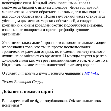
новогодние елки. Каждый «усыновленный» коралл
снабжается биркой с именем спонсора. Через год-другой
металлический остов обрастает настолько, что выглядит как
природное образование. Полая внутренняя часть становится
убежищем для мелких морских обитателей, а снаружи в
компанию к юным кораллам охотно подселяются анемоны,
известковые водоросли и прочие рифообразующие
организмы.
Участники таких акций признаются: положительные эмоции
от осознания того, что ты не просто воспользовался
тропическим раем для отдыха, но и сделал планету немного
лучше, не ослабевают со временем. И месяцы спустя в разгар
холодной зимы как же греет воспоминание о том, что где-то в
Индийском океане теперь живет твой питомец коралл!
О самых интересных путешествиях читайте в
MY WAY
.
Текст: Виктория Струц
Добавить комментарий
Ваш адрес email не будет опубликован.
Обязательные поля
помечены
*