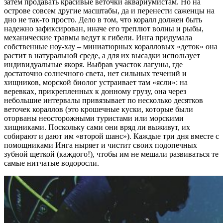
затем продавать красивые веточки аквариумистам. Но на
острове совсем другие масштабы, да и перенести саженцы на
дно не так-то просто. Дело в том, что коралл должен быть
надежно зафиксирован, иначе его треплют волны и рыбы,
механические травмы ведут к гибели. Инга придумала
собственные ноу-хау – миниатюрных коралловых «деток» она
растит в натуральной среде, а для их высадки использует
индивидуальные якоря. Выбрав участок лагуны, где
достаточно солнечного света, нет сильных течений и
хищников, морской биолог устраивает там «ясли»: на
веревках, прикрепленных к донному грузу, она через
небольшие интервалы привязывает по несколько десятков
веточек кораллов (это крошечные куски, которые были
оторваны неосторожными туристами или морскими
хищниками. Поскольку сами они вряд ли выживут, их
собирают и дают им «второй шанс»). Каждые три дня вместе с
помощниками Инга ныряет и чистит своих подопечных
зубной щеткой (каждого!), чтобы им не мешали развиваться те
самые нитчатые водоросли.