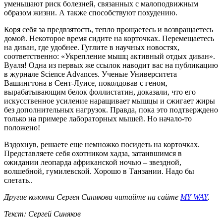
уменьшают риск болезней, связанных с малоподвижным
образом жизни. А также способствуют похудению.
Коря себя за предвзятость, тепло прощаетесь и возвращаетесь
домой. Некоторое время сидите на корточках. Перемещаетесь
на диван, где удобнее. Гуглите в научных новостях,
соответственно: «Укрепление мышц активный отдых диван».
Вуаля! Одна из первых же ссылок наводит вас на публикацию
в журнале Science Advances. Ученые Университета
Вашингтона в Сент-Луисе, поколдовав с геном,
вырабатывающим белок фоллистатин, доказали, что его
искусственное усиление наращивает мышцы и сжигает жиры
без дополнительных нагрузок. Правда, пока это подтверждено
только на примере лабораторных мышей. Но начало-то
положено!
Вздохнув, решаете еще немножко посидеть на корточках.
Представляете себя охотником хадза, затаившимся в
ожидании леопарда африканской ночью – звездной,
волшебной, гумилевской. Хорошо в Танзании. Надо бы
слетать..
Другие колонки Сергея Синякова читайте на сайте
MY WAY
.
Текст: Сергей Синяков