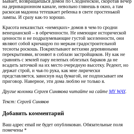
Бывает, возвращаешься домой по Сходненской, скоротав вечер
на деривационном канале, невольно глянешь в окно, а там
раскосая мадонна тетешкает ребенка в свете простенькой
лампы. И сразу как-то хорошо.
Красота неказистых «немецких» домов в чем-то сродни
венецианской – в обреченности. Не имеющие исторической
ценности и не подразумевающие густой заселенности, они
являют собой кричащую по меркам градостроительной
тесноты роскошь. Покряхтывают ветхими деревянными
перекрытиями, вгоняют в соблазн застройщиков. Ну как не
сравнять с землей пару нелепых облезлых бараков да не
всадить заточкой на их место очередную высотку. Редеют, но
держат строй, и чья-то рука, как мне лирически
представляется, зависнув над бумагой, не подписывает им
приговор. Наверное, эти дома люблю не только я.
Другие колонки Сергея Синякова читайте на сайте
MY WAY
.
Текст: Сергей Синяков
Добавить комментарий
Ваш адрес email не будет опубликован.
Обязательные поля
помечены
*