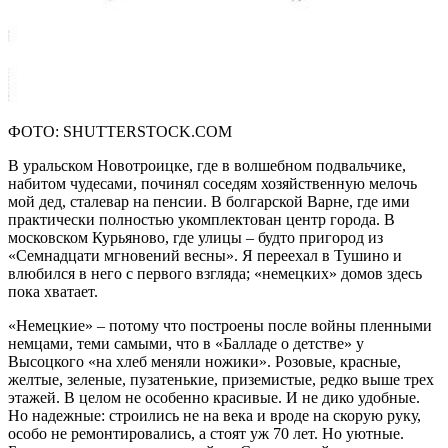
ФОТО: SHUTTERSTOCK.COM
В уральском Новотроицке, где в волшебном подвальчике,
набитом чудесами, починял соседям хозяйственную мелочь
мой дед, сталевар на пенсии. В болгарской Варне, где ими
практически полностью укомплектован центр города. В
московском Курьяново, где улицы – будто пригород из
«Семнадцати мгновений весны». Я переехал в Тушино и
влюбился в него с первого взгляда; «немецких» домов здесь
пока хватает.
«Немецкие» – потому что построены после войны пленными
немцами, теми самыми, что в «Балладе о детстве» у
Высоцкого «на хлеб меняли ножики». Розовые, красные,
желтые, зеленые, пузатенькие, приземистые, редко выше трех
этажей. В целом не особенно красивые. И не дико удобные.
Но надежные: строились не на века и вроде на скорую руку,
особо не ремонтировались, а стоят уж 70 лет. Но уютные.