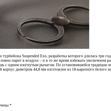
турбийона Suspended Exo, разработка которого длилась три го
 словно парит в воздухе – и в то же время избежать увеличения
ишь с одним изогнутым рычагом. По установившейся традиции 
корпус диметром 44,8 мм изготовлен из 18-каратного белого зо
ечены
*