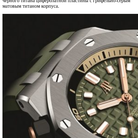
черного титана циферблатной пластины с грифельно-серым
матовым титаном корпуса.