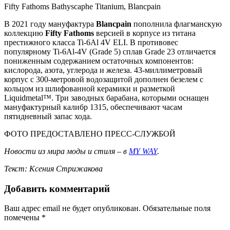
Fifty Fathoms Bathyscaphe Titanium, Blancpain
В 2021 году мануфактура
Blancpain
пополнила флагманскую
коллекцию
Fifty Fathoms
версией в корпусе из титана
престижного класса Ti-6Al 4V ELI. В противовес
популярному Ti-6Al-4V (Grade 5) сплав Grade 23 отличается
пониженным содержанием остаточных компонентов:
кислорода, азота, углерода и железа. 43-миллиметровый
корпус с 300-метровой водозащитой дополнен безелем с
кольцом из шлифованной керамики и разметкой
Liquidmetal™. Три заводных барабана, которыми оснащен
мануфактурный калибр 1315, обеспечивают часам
пятидневный запас хода.
ФОТО ПРЕДОСТАВЛЕНО ПРЕСС-СЛУЖБОЙ
Новости из мира моды и стиля – в
MY WAY
.
Текст: Ксения Стрижакова
Добавить комментарий
Ваш адрес email не будет опубликован.
Обязательные поля
помечены
*