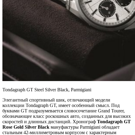
Tondagraph GT Steel Silver Black, Parmigiani
Элегантный спортивный шик, отличающий модели
коллекции Tondagraph GT, имеет особенный смысл. Под
буквами GT подразумевается словосочетание Grand Tourer,
обозначающее класс роскошных авто, созданных для высоких
скоростей и длинных дистанций. Хронограф
Tondagraph GT
Rose Gold Silver Black
мануфактуры Parmigiani обладает
стальным 42-миллиметровым корпусом с характерным