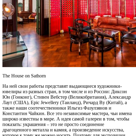
The House on Sathorn
На ней свои работы представят выдающиеся художники-
ювелиры из разных стран, в том числе и из России: Диксон
Юн (Гонконг), Стивен Вебстер (Великобритания), Александр
Лаут (США), Epic Jewellery (Таиланд), Ричард Ву (Китай), а
также наши соотечественники Ильгиз Фазулзянов и
Константин Чайкин. Все это независимые мастера, чьи имена
широко известны в мире. А идея самой галереи в том, чтобы
показать: украшения – это не просто соединение
драгоценного металла и камня, а произведение искусства,
которое к тому же можно носить. Поэтому для экспозиции