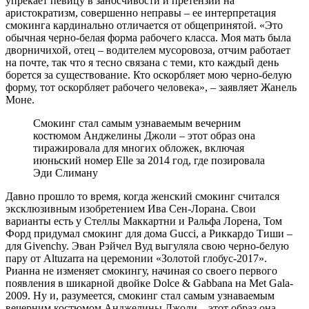
упрекает певицу в заносчивости и претензии на
аристократизм, совершенно неправы – ее интерпретация
смокинга кардинально отличается от общепринятой. «Это
обычная черно-белая форма рабочего класса. Моя мать была
дворничихой, отец – водителем мусоровоза, отчим работает
на почте, так что я тесно связана с теми, кто каждый день
борется за существование. Кто оскорбляет мою черно-белую
форму, тот оскорбляет рабочего человека», – заявляет Жанель
Моне.
Cмокинг стал самым узнаваемым вечерним
костюмом Анджелины Джоли – этот образ она
тиражировала для многих обложек, включая
июньский номер Elle за 2014 год, где позировала
Эди Слиману
Давно прошло то время, когда женский смокинг считался
эксклюзивным изобретением Ива Сен-Лорана. Свои
варианты есть у Стеллы Маккартни и Ральфа Лорена, Том
Форд придумал смокинг для дома Gucci, а Риккардо Тиши –
для Givenchy. Эван Рэйчел Вуд выгуляла свою черно-белую
пару от Altuzarra на церемонии «Золотой глобус-2017».
Рианна не изменяет смокингу, начиная со своего первого
появления в шикарной двойке Dolce & Gabbana на Met Gala-
2009. Ну и, разумеется, смокинг стал самым узнаваемым
вечерним костюмом Анджелины Джоли – этот образ она