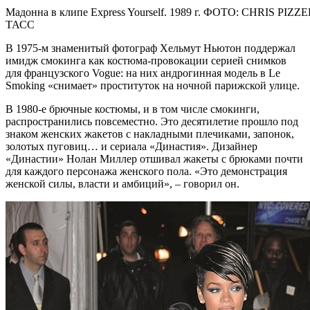
Мадонна в клипе Express Yourself. 1989 г. ФОТО: CHRIS PIZ
ТАСС
В 1975-м знаменитый фотограф Хельмут Ньютон поддержал
имидж смокинга как костюма-провокации серией снимков
для французского Vogue: на них андрогинная модель в Le
Smoking «снимает» проституток на ночной парижской улице.
В 1980-е брючные костюмы, и в том числе смокинги,
распространились повсеместно. Это десятилетие прошло под
знаком женских жакетов с накладными плечиками, запонок,
золотых пуговиц… и сериала «Династия». Дизайнер
«Династии» Нолан Миллер отшивал жакеты с брюками почти
для каждого персонажа женского пола. «Это демонстрация
женской силы, власти и амбиций», – говорил он.