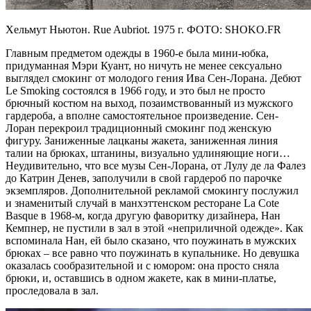
Хельмут Ньютон. Rue Aubriot. 1975 г. ФОТО: SHOKO.FR
Главным предметом одежды в 1960-е была мини-юбка,
придуманная Мэри Куант, но ничуть не менее сексуально
выглядел смокинг от молодого гения Ива Сен-Лорана. Дебют
Le Smoking состоялся в 1966 году, и это был не просто
брючный костюм на выход, позаимствованный из мужского
гардероба, а вполне самостоятельное произведение. Сен-
Лоран перекроил традиционный смокинг под женскую
фигуру. Заниженные лацканы жакета, заниженная линия
талии на брюках, штанины, визуально удлиняющие ноги…
Неудивительно, что все музы Сен-Лорана, от Лулу де ла Фалез
до Катрин Денев, заполучили в свой гардероб по парочке
экземпляров. Дополнительной рекламой смокингу послужил
и знаменитый случай в манхэттенском ресторане La Cote
Basque в 1968-м, когда другую фаворитку дизайнера, Нан
Кемпнер, не пустили в зал в этой «неприличной одежде». Как
вспоминала Нан, ей было сказано, что поужинать в мужских
брюках – все равно что поужинать в купальнике. Но девушка
оказалась сообразительной и с юмором: она просто сняла
брюки, и, оставшись в одном жакете, как в мини-платье,
проследовала в зал.