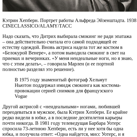
Кэтрин Хепберн. Портрет работы Альфреда Эйзенштадта. 1938
СINECLASSICO/ALAMY/ТАСС
Надо сказать, что Дитрих выбирала смокинг не ради эпатажа
– она действительно считала его самой подходящей ее
естеству одеждой. Вновь актриса надела тот же костюм в
«Белокурой Венере», а потом выводила смокинг в свет на
приемах и вечеринках. «У меня неидеальные ноги, но я знаю,
что с этим делать», – говорила Марлен (и ее портной
полностью разделял это решение).
В 1975 году знаменитый фотограф Хельмут
Ньютон поддержал имидж смокинга как костюма-
провокации серией снимков для французского
Vogue
Другой актрисой с «неидеальными» ногами, любившей
переодеваться в мужское, была Кэтрин Хепберн. Ее крайне
редко видели в юбке, а в последние десятилетия карьеры
почти никогда. В 1981 году телеведущая Барбара Уотерс
спросила 73-летнюю Хепберн, есть ли у нее хотя бы одна
юбка, и получила ответ: «Одна найдется, мисс Уотерс, и я