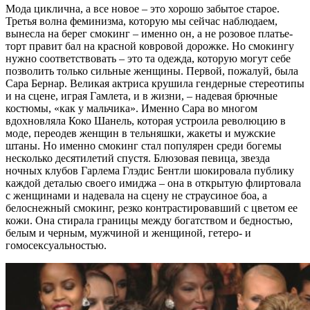
Мода циклична, а все новое – это хорошо забытое старое.
Третья волна феминизма, которую мы сейчас наблюдаем,
вынесла на берег смокинг – именно он, а не розовое платье-
торт правит бал на красной ковровой дорожке. Но смокингу
нужно соответствовать – это та одежда, которую могут себе
позволить только сильные женщины. Первой, пожалуй, была
Сара Бернар. Великая актриса крушила гендерные стереотипы
и на сцене, играя Гамлета, и в жизни, – надевая брючные
костюмы, «как у мальчика». Именно Сара во многом
вдохновляла Коко Шанель, которая устроила революцию в
моде, переодев женщин в тельняшки, жакеты и мужские
штаны. Но именно смокинг стал популярен среди богемы
несколько десятилетий спустя. Блюзовая певица, звезда
ночных клубов Гарлема Глэдис Бентли шокировала публику
каждой деталью своего имиджа – она в открытую флиртовала
с женщинами и надевала на сцену не страусиное боа, а
белоснежный смокинг, резко контрастировавший с цветом ее
кожи. Она стирала границы между богатством и бедностью,
белым и черным, мужчиной и женщиной, гетеро- и
гомосексуальностью.