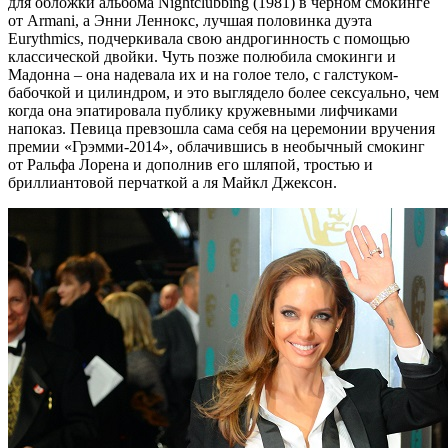
для обложки альбома Nightclubbing (1981) в черном смокинге
от Armani, а Энни Леннокс, лучшая половинка дуэта
Eurythmics, подчеркивала свою андрогинность с помощью
классической двойки. Чуть позже полюбила смокинги и
Мадонна – она надевала их и на голое тело, с галстуком-
бабочкой и цилиндром, и это выглядело более сексуально, чем
когда она эпатировала публику кружевными лифчиками
напоказ. Певица превзошла сама себя на церемонии вручения
премии «Грэмми-2014», облачившись в необычный смокинг
от Ральфа Лорена и дополнив его шляпой, тростью и
бриллиантовой перчаткой а ля Майкл Джексон.