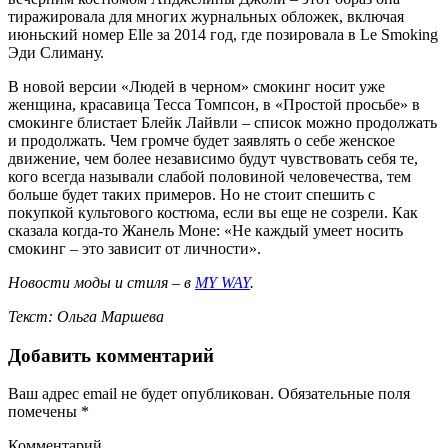
тиражировала для многих журнальных обложек, включая
июньский номер Elle за 2014 год, где позировала в Le Smoking
Эди Слиману.
В новой версии «Людей в черном» смокинг носит уже
женщина, красавица Тесса Томпсон, в «Простой просьбе» в
смокинге блистает Блейк Лайвли – список можно продолжать
и продолжать. Чем громче будет заявлять о себе женское
движение, чем более независимо будут чувствовать себя те,
кого всегда называли слабой половиной человечества, тем
больше будет таких примеров. Но не стоит спешить с
покупкой культового костюма, если вы еще не созрели. Как
сказала когда-то Жанель Моне: «Не каждый умеет носить
смокинг – это зависит от личности».
Новости моды и стиля – в
MY WAY
.
Текст: Ольга Маршева
Добавить комментарий
Ваш адрес email не будет опубликован.
Обязательные поля
помечены
*
Комментарий