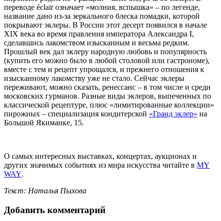
переводе éclair означает «молния, вспышка» – по легенде,
название дано из-за зеркального блеска помадки, которой
покрывают эклеры. В России этот десерт появился в начале
XIX века во время правления императора Александра I,
сделавшись лакомством изысканным и весьма редким.
Прошлый век дал эклеру народную любовь и популярность
(купить его можно было в любой столовой или гастрономе),
вместе с тем и рецепт упрощался, и прежнего отношения к
изысканному лакомству уже не стало. Сейчас эклеры
переживают, можно сказать, ренессанс – в том числе и среди
московских гурманов. Разные виды эклеров, выпеченных по
классической рецептуре, плюс «лимитированные коллекции»
пирожных – специализация кондитерской
«Гранд эклер»
на
Большой Якиманке, 15.
О самых интересных выставках, концертах, аукционах и
других значимых событиях из мира искусства читайте в
MY
WAY
.
Текст: Наталья Пыхова
Добавить комментарий