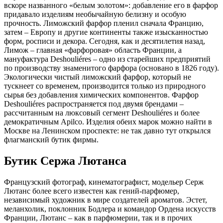
вскоре названного «белым золотом»: добавление его в фарфор
придавало изделиям необычайную белизну и особую
прочность. Лиможский фарфор пленил сначала Францию,
затем – Европу и другие континенты также изысканностью
форм, росписи и декора. Сегодня, как и десятилетия назад,
Лимож – главная «фарфоровая» область Франции, а
мануфактура Deshouliéres – одно из старейших предприятий
по производству знаменитого фарфора (основано в 1826 году).
Экологически чистый лиможский фарфор, который не
тускнеет со временем, производится только из природного
сырья без добавления химических компонентов. Фарфор
Deshouliéres распространяется под двумя брендами –
рассчитанным на люксовый сегмент Deshouliéres и более
демократичным Apilco. Изделия обеих марок можно найти в
Москве на Ленинском проспекте: не так давно тут открылся
флагманский бутик фирмы.
Бутик Сержа Лютанса
Французский фотограф, кинематографист, модельер Серж
Лютанс более всего известен как гений-парфюмер,
независимый художник в мире создателей ароматов. Эстет,
меланхолик, поклонник Бодлера и командор Ордена искусств
Франции, Лютанс – как в парфюмерии, так и в прочих