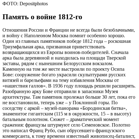
ФОТО: Depositphotos
Память о войне 1812-го
Отношения России и Франции не всегда были безоблачными,
и войну с Наполеоном Москва помнит особенно хорошо.
Один из главных памятников победе 1812 года – роскошная
Триумфальная арка, призванная приветствовать
возвращающихся из Европы воинов-победителей. Сначала
арка была деревянной и находилась на площади Тверской
заставы, рядом с нынешним Белорусским вокзалом.
Каменную на том же месте выстроили по проекту Осипа
Бове: сооружение богато украсили скульптурами русских
витязей и барельефами на тему избавления Москвы от
«нашествия галлов». В 1936 году площадь решили расширять.
Разобранную арку Бове отправили в запасники Музея
архитектуры. Там памятник пролежал больше 30 лет, пока его
не восстановили, теперь уже – у Поклонной горы. По
соседству с аркой – музей-панорама «Бородинская битва»,
знаменитое гигантским (115 м в окружности, 15 – в высоту)
батальным полотном. Сюжет – драматический момент
сражения: французы штурмуют село Семеновское. Полотно
это написал Франц Рубо, сын обрусевшего французского
коммерсанта, к тому времени известный живописец-баталист,