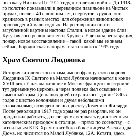
по заказу Николая II в 1912 году, к столетию войны. До 1918-
го полотно показывали в деревянном павильоне на Чистых
прудах, после – 40 с лишним лет, свернутое в рулон, оно
хранилось в разных местах, для сбережения живописных
произведений мало годных. На реставрации почти
загубленной картины настоял Сталин, а новое здание близ
Кутузовского решил возвести Хрущев. Еще одна реставрация,
пожар, новое восстановление – такой, какой мы ее знаем
сейчас, Бородинская панорама стала только к 1995 году.
Храм Святого Людовика
История католического храма имени французского короля
Людовика IX Святого на Малой Лубянке начинается в конце
XVIII века. Сначала жившие в Москве французы выстроили
тут деревянную церковь, а через полвека был освящен и
каменный храм. До наших дней сохранилось здание 1830-х
годов с шестью колоннами и двумя небольшими
колокольнями, возведенное по проекту Доменико Жилярди.
После революции 1917 года храм не раз разоряли, но он
продолжал работать, долгое время оставаясь единственным
католическим приходом в столице. – прямо по соседству, – с
всесильным КГБ. Храм стоит бок о бок с лицеем Александра
Дюма, но числится по Малой Лубянке, 12А. Кстати, здесь