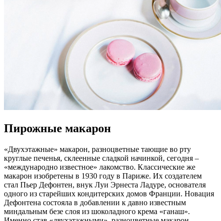
Пирожные макарон
«Двухэтажные» макарон, разноцветные тающие во рту
круглые печенья, склеенные сладкой начинкой, сегодня –
«международно известное» лакомство. Классические же
макарон изобретены в 1930 году в Париже. Их создателем
стал Пьер Дефонтен, внук Луи Эрнеста Ладуре, основателя
одного из старейших кондитерских домов Франции. Новация
Дефонтена состояла в добавлении к давно известным
миндальным безе слоя из шоколадного крема «ганаш».
Именно став «двухэтажными», разноцветные макарон