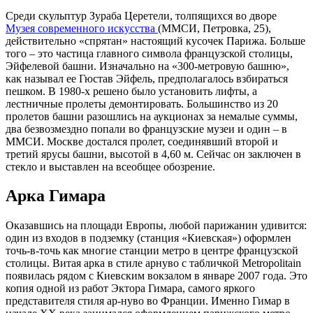
Среди скульптур Зураба Церетели, толпящихся во дворе
Музея современного искусства
(ММСИ, Петровка, 25),
действительно «спрятан» настоящий кусочек Парижа. Больше
того – это частица главного символа французской столицы,
Эйфелевой башни. Изначально на «300-метровую башню»,
как называл ее Гюстав Эйфель, предполагалось взбираться
пешком. В 1980-х решено было установить лифты, а
лестничные пролеты демонтировать. Большинство из 20
пролетов башни разошлись на аукционах за немалые суммы,
два безвозмездно попали во французские музеи и один – в
ММСИ. Москве достался пролет, соединявший второй и
третий ярусы башни, высотой в 4,60 м. Сейчас он заключен в
стекло и выставлен на всеобщее обозрение.
Арка Гимара
Оказавшись на площади Европы, любой парижанин удивится:
один из входов в подземку (станция «Киевская») оформлен
точь-в-точь как многие станции метро в центре французской
столицы. Витая арка в стиле арнуво с табличкой Metropolitain
появилась рядом с Киевским вокзалом в январе 2007 года. Это
копия одной из работ Эктора Гимара, самого яркого
представителя стиля ар-нуво во Франции. Именно Гимар в