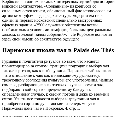
Корбюзье – и одним из самых интересных зданий для истории
мировой архитектуры. «Собранный» из корпусов со
сплошным остеклением, облицованный фиолетово-розовым
артикским туфом шедевр архитектуры модернизма стал
одним из первых московских специально выстроенных
офисных зданий. «2500 служащих обеспечены всеми
необходимыми условиями комфорта, большим центральным
холлом, столовой, залом собраний», – Ле Корбюзье воплотил
здесь свои мысли об архитектуре будущего.
Парижская школа чая в Palais des Thés
Гурманы и почитатели ритуалов во всем, что касается
происходящего за столом, французы подходят к выбору чая
так же серьезно, как к выбору вина. Парижская чайная школа
– это отношение к чаю как к изысканному деликатесу,
требующему соблюдения культуры его употребления. Чайные
сомелье, разбирающиеся в оттенках вкуса и аромата чая,
подбирают свой сорт к определенному блюду и к
определенному случаю, к сезону, погоде и даже ко времени
суток. Узнать все тонкости выбора и дегустации чая и
приобрести сорта по душе москвичи теперь могут в
Парижском доме чая на Покровке, 4, стр. 1.