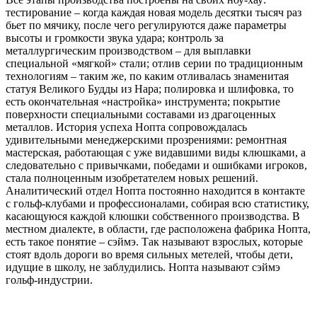
тестирование – когда каждая новая модель десятки тысяч раз
бьет по мячику, после чего регулируются даже параметры
высоты и громкости звука удара; контроль за
металлургическим производством – для выплавки
специальной «мягкой» стали; отлив серии по традиционным
технологиям – таким же, по каким отливалась знаменитая
статуя Великого Будды из Нара; полировка и шлифовка, то
есть окончательная «настройка» инструмента; покрытие
поверхности специальными составами из драгоценных
металлов. История успеха Нопта сопровождалась
удивительными менеджерскими прозрениями: ремонтная
мастерская, работающая с уже видавшими виды клюшками, а
следовательно с привычками, победами и ошибками игроков,
стала полноценным изобретателем новых решений.
Аналитический отдел Нопта постоянно находится в контакте
с гольф-клубами и профессионалами, собирая всю статистику,
касающуюся каждой клюшки собственного производства. В
местном диалекте, в области, где расположена фабрика Нопта,
есть такое понятие – сэймэ. Так называют взрослых, которые
стоят вдоль дороги во время сильных метелей, чтобы дети,
идущие в школу, не заблудились. Нопта называют сэймэ
гольф-индустрии.