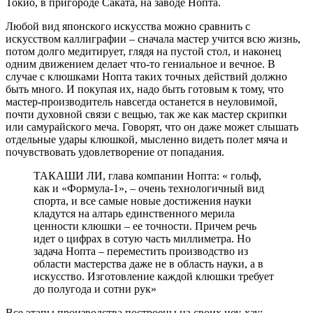
Токио, в пригороде Саката, на заводе Нопта.
Любой вид японского искусства можно сравнить с
искусством каллиграфии – сначала мастер учится всю жизнь,
потом долго медитирует, глядя на пустой стол, и наконец
одним движением делает что-то гениальное и вечное. В
случае с клюшками Нопта таких точных действий должно
быть много. И покупая их, надо быть готовым к тому, что
мастер-производитель навсегда останется в неуловимой,
почти духовной связи с вещью, так же как мастер скрипки
или самурайского меча. Говорят, что он даже может слышать
отдельные удары клюшкой, мысленно видеть полет мяча и
почувствовать удовлетворение от попадания.
ТАКАШИ ЛИ, глава компании Нопта: « гольф,
как и «Формула-1», – очень технологичный вид
спорта, и все самые новые достижения науки
кладутся на алтарь единственного мерила
ценности клюшки – ее точности. Причем речь
идет о цифрах в сотую часть миллиметра. Но
задача Нопта – переместить производство из
области мастерства даже не в область науки, а в
искусство. Изготовление каждой клюшки требует
до полугода и сотни рук»
Все этапы производства построены на своих ноу-хау: