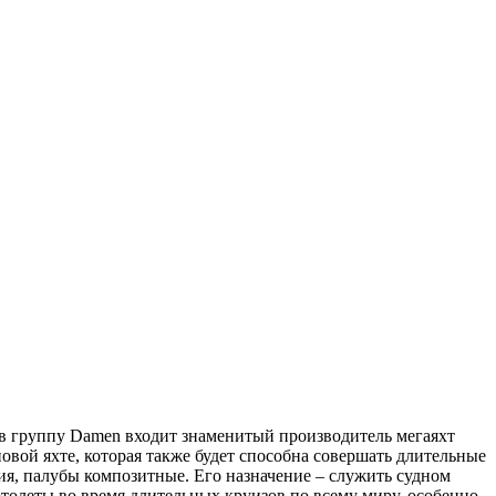
 (в группу Damen входит знаменитый производитель мегаяхт
вой яхте, которая также будет способна совершать длительные
ия, палубы композитные. Его назначение – служить судном
ертолеты во время длительных круизов по всему миру, особенно