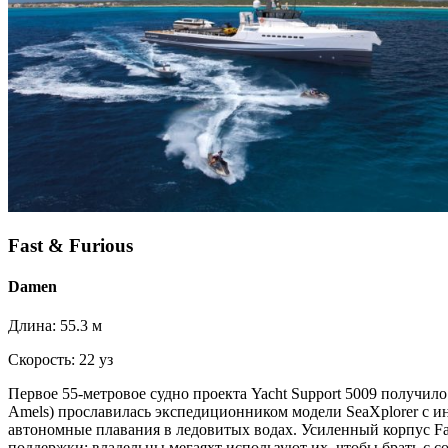
Fast & Furious
Damen
Длина: 55.3 м
Скорость: 22 уз
Первое 55-метровое судно проекта Yacht Support 5009 получил
Amels) прославилась экспедиционником модели SeaXplorer с ин
автономные плавания в ледовитых водах. Усиленный корпус Fas
поддержки: владельцы мегаяхт используют их, чтобы брать с со