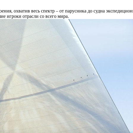
ия, охватив весь спектр – от парусника до судна экспедиционн
шие игроки отрасли со всего мира.