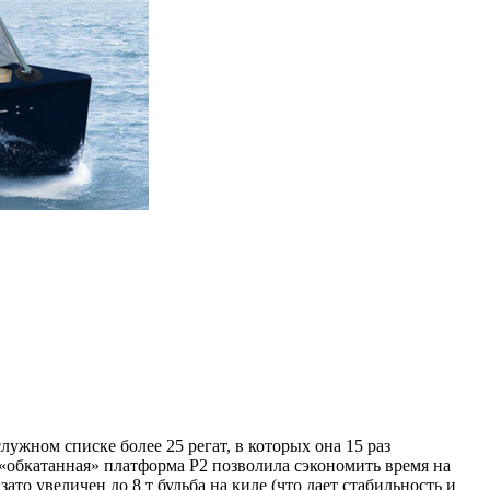
ужном списке более 25 регат, в которых она 15 раз
«обкатанная» платформа P2 позволила сэкономить время на
ато увеличен до 8 т бульба на киле (что дает стабильность и