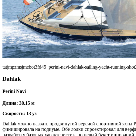
tatjmpzmsjmebot3fd45_perini-navi-dahlak-sailing-yacht-running-sho
Dahlak
Perini Navi
Длина: 38.15 м
Скорость: 13 уз
Dahlak можно назвать продвинутой версией спортивной яхты P2
финишировала на подиуме. Обе лодки спроектировал для верфи
разработку базовых характеристик, но целый букет инноваций Da