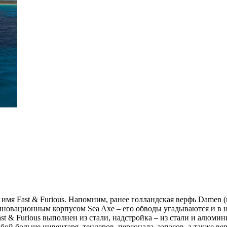
о имя Fast & Furious. Напомним, ранее голландская верфь Damen
новационным корпусом Sea Axe – его обводы угадываются и в но
t & Furious выполнен из стали, надстройка – из стали и алюмин
бой больше инвентаря, тендеров, персонала, запасов, а также в