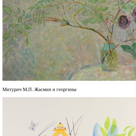
Митурич М.П. Жасмин и георгины