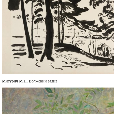
Митурич М.П. Волжский залив