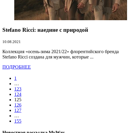
Stefano Ricci: наедине с природой
10.08.2021
Коллекция «осень-зима 2021/22» флорентийского бренда
Stefano Ricci создана для мужчин, которые ...
ПОДРОБНЕЕ
1
…
123
124
125
126
127
…
155
Новостная рассылка MyWay