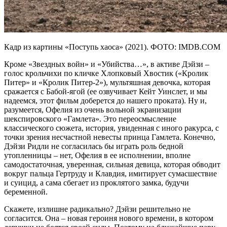
Кадр из картины «Поступь хаоса» (2021). ФОТО: IMDB.COM
Кроме «Звездных войн» и «Убийства…», в активе Дэйзи –
голос крольчихи по кличке Хлопковый Хвостик («Кролик
Питер» и «Кролик Питер-2»), мультяшная девочка, которая
сражается с Бабой-ягой (ее озвучивает Кейт Уинслет, и мы
надеемся, этот фильм доберется до нашего проката). Ну и,
разумеется, Офелия из очень вольной экранизации
шекспировского «Гамлета». Это переосмысление
классического сюжета, история, увиденная с иного ракурса, с
точки зрения несчастной невесты принца Гамлета. Конечно,
Дэйзи Ридли не согласилась бы играть роль бедной
утопленницы – нет, Офелия в ее исполнении, вполне
самодостаточная, уверенная, сильная девица, которая обводит
вокруг пальца Гертруду и Клавдия, имитирует сумасшествие
и суицид, а сама сбегает из проклятого замка, будучи
беременной.
Скажете, излишне радикально? Дэйзи решительно не
согласится. Она – новая героиня нового времени, в котором