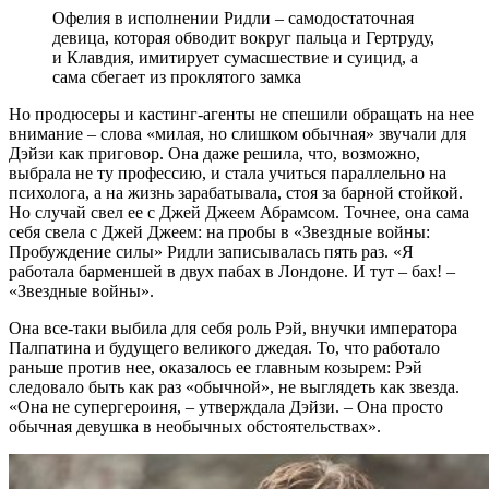
Офелия в исполнении Ридли – самодостаточная
девица, которая обводит вокруг пальца и Гертруду,
и Клавдия, имитирует сумасшествие и суицид, а
сама сбегает из проклятого замка
Но продюсеры и кастинг-агенты не спешили обращать на нее
внимание – слова «милая, но слишком обычная» звучали для
Дэйзи как приговор. Она даже решила, что, возможно,
выбрала не ту профессию, и стала учиться параллельно на
психолога, а на жизнь зарабатывала, стоя за барной стойкой.
Но случай свел ее с Джей Джеем Абрамсом. Точнее, она сама
себя свела с Джей Джеем: на пробы в «Звездные войны:
Пробуждение силы» Ридли записывалась пять раз. «Я
работала барменшей в двух пабах в Лондоне. И тут – бах! –
«Звездные войны».
Она все-таки выбила для себя роль Рэй, внучки императора
Палпатина и будущего великого джедая. То, что работало
раньше против нее, оказалось ее главным козырем: Рэй
следовало быть как раз «обычной», не выглядеть как звезда.
«Она не супергероиня, – утверждала Дэйзи. – Она просто
обычная девушка в необычных обстоятельствах».