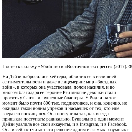
Постер к фильму «Убийство в «Восточном экспрессе» (2017
На Дэйзи набросились хейтеры, обвинив ее в излишней
сентиментальности и даже в лицемерии: мир «Звездных
войн», в которых она участвовала, полон насилия, и во
многом благодаря ее героине Рэй многие девочки стали
просить у Санты игрушечные бластеры. У Ридли на тот
момент было почти 800 тыс. подписчиков, и она, конечно, не
ожидала такой волны упреков и насмешек от тех, кто еще
вчера ею восхищался. Она поступила так, как всегда
привыкла поступать: радикально. Буквально в один момент
Дэйзи удалила все свои аккаунты, и в Instagram, и в Facebook.
Она и сейчас считает это решение одним из самых разумных в