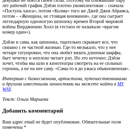
девушки не боятся своей силы. Поэтому на ближайшие пару
лет рабочий график Дэйзи плотно укомплектован – сначала
«Поступь хаоса», потом «Колма» того же Джей Джея Абрамса,
потом – «Женщина, не стоящая внимания», где она сыграет
легендарную одноногую шпионку времен Второй мировой
войны Вирджинию Холл (в гестапо ее называли «врагом
номер один»).
Дэйзи и сама, как шпионка, тщательно скрывает все, что
связано с ее частной жизнью. Где-то мелькало, что у нее
четыре татуировки, что она любит вязать длинные шарфы,
бьет чечетку и неплохо читает рэп. Но это неточно: Дэйзи
хочет, чтобы мы шли в кинотеатры смотреть на ее сильных
героинь, а не на нее саму. «Сама-то я до ужаса обыкновенная».
Интервью с бизнесменами, артистами, путешественниками
и другими известными личностями вы можете найти в
MY
WAY
.
Текст: Ольга Маршева
Добавить комментарий
Ваш адрес email не будет опубликован.
Обязательные поля
помечены
*