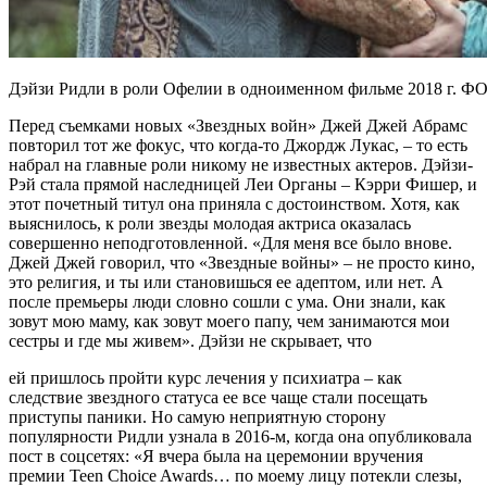
Дэйзи Ридли в роли Офелии в одноименном фильме 2018 г.
Перед съемками новых «Звездных войн» Джей Джей Абрамс
повторил тот же фокус, что когда-то Джордж Лукас, – то есть
набрал на главные роли никому не известных актеров. Дэйзи-
Рэй стала прямой наследницей Леи Органы – Кэрри Фишер, и
этот почетный титул она приняла с достоинством. Хотя, как
выяснилось, к роли звезды молодая актриса оказалась
совершенно неподготовленной. «Для меня все было внове.
Джей Джей говорил, что «Звездные войны» – не просто кино,
это религия, и ты или становишься ее адептом, или нет. А
после премьеры люди словно сошли с ума. Они знали, как
зовут мою маму, как зовут моего папу, чем занимаются мои
сестры и где мы живем». Дэйзи не скрывает, что
ей пришлось пройти курс лечения у психиатра – как
следствие звездного статуса ее все чаще стали посещать
приступы паники. Но самую неприятную сторону
популярности Ридли узнала в 2016-м, когда она опубликовала
пост в соцсетях: «Я вчера была на церемонии вручения
премии Teen Choice Awards… по моему лицу потекли слезы,