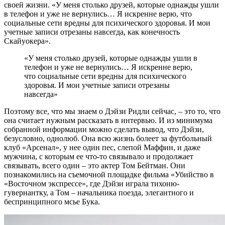
своей жизни. «У меня столько друзей, которые однажды ушли
в телефон и уже не вернулись… Я искренне верю, что
социальные сети вредны для психического здоровья. И мои
учетные записи отрезаны навсегда, как конечность
Скайуокера».
«У меня столько друзей, которые однажды ушли в
телефон и уже не вернулись… Я искренне верю,
что социальные сети вредны для психического
здоровья. И мои учетные записи отрезаны
навсегда»
Поэтому все, что мы знаем о Дэйзи Ридли сейчас, – это то, что
она считает нужным рассказать в интервью. И из минимума
собранной информации можно сделать вывод, что Дэйзи,
безусловно, однолюб. Она всю жизнь болеет за футбольный
клуб «Арсенал», у нее один пес, слепой Маффин, и даже
мужчина, с которым ее что-то связывало и продолжает
связывать, всего один – это актер Том Бейтман. Они
познакомились на съемочной площадке фильма «Убийство в
«Восточном экспрессе», где Дэйзи играла тихоню-
гувернантку, а Том – начальника поезда, элегантного и
беспринципного мсье Бука.