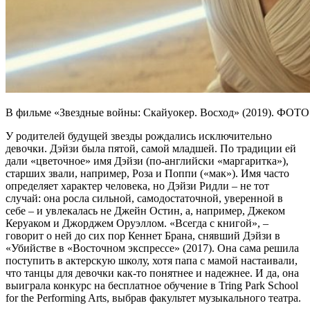
В фильме «Звездные войны: Скайуокер. Восход» (2019). ФО
У родителей будущей звезды рождались исключительно
девочки. Дэйзи была пятой, самой младшей. По традиции ей
дали «цветочное» имя Дэйзи (по-английски «маргаритка»),
старших звали, например, Роза и Поппи («мак»). Имя часто
определяет характер человека, но Дэйзи Ридли – не тот
случай: она росла сильной, самодостаточной, уверенной в
себе – и увлекалась не Джейн Остин, а, например, Джеком
Керуаком и Джорджем Оруэллом. «Всегда с книгой», –
говорит о ней до сих пор Кеннет Брана, снявший Дэйзи в
«Убийстве в «Восточном экспрессе» (2017). Она сама решила
поступить в актерскую школу, хотя папа с мамой настаивали,
что танцы для девочки как-то понятнее и надежнее. И да, она
выиграла конкурс на бесплатное обучение в Tring Park School
for the Performing Arts, выбрав факультет музыкального театра.