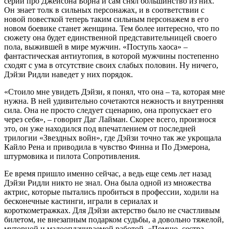
серии про Джейсона Борна и сам снял большинство из них.
Он знает толк в сильных персонажах, и в соответствии с
новой повесткой теперь таким сильным персонажем в его
новом боевике станет женщина. Тем более интересно, что по
сюжету она будет единственной представительницей своего
пола, выжившей в мире мужчин. «Поступь хаоса» –
фантастическая антиутопия, в которой мужчины постепенно
сходят с ума в отсутствие своих слабых половин. Ну ничего,
Дэйзи Ридли наведет у них порядок.
«Стоило мне увидеть Дэйзи, я понял, что она – та, которая мне
нужна. В ней удивительно сочетаются нежность и внутренняя
сила. Она не просто следует сценарию, она пропускает его
через себя», – говорит Даг Лайман. Скорее всего, произнося
это, он уже находился под впечатлением от последней
трилогии «Звездных войн», где Дэйзи точно так же укрощала
Кайло Рена и приводила в чувство Финна и По Дэмерона,
штурмовика и пилота Сопротивления.
Ее время пришло именно сейчас, а ведь еще семь лет назад
Дэйзи Ридли никто не знал. Она была одной из множества
актрис, которые пытались пробиться в профессии, ходили на
бесконечные кастинги, играли в сериалах и
короткометражках. Для Дэйзи актерство было не счастливым
билетом, не внезапным подарком судьбы, а довольно тяжелой,
муторной и малооплачиваемой работой. «Помню, сестра