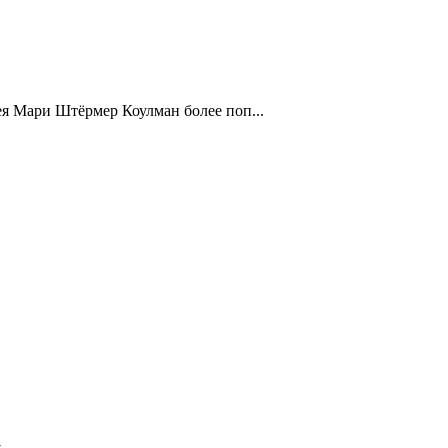
дея Мари Штёрмер Коулман более поп...
»