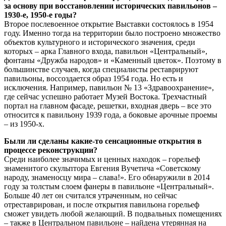
за основу при восстановлении исторических павильонов –
1930-е, 1950-е годы?
Второе послевоенное открытие Выставки состоялось в 1954
году. Именно тогда на территории было построено множество
объектов культурного и исторического значения, среди
которых – арка Главного входа, павильон «Центральный»,
фонтаны «Дружба народов» и «Каменный цветок». Поэтому в
большинстве случаев, когда специалисты реставрируют
павильоны, воссоздается образ 1954 года. Но есть и
исключения. Например, павильон № 13 «Здравоохранение»,
где сейчас успешно работает Музей Востока. Трехчастный
портал на главном фасаде, решетки, входная дверь – все это
относится к павильону 1939 года, а боковые арочные проемы
– из 1950-х.
Были ли сделаны какие-то сенсационные открытия в
процессе реконструкции?
Среди наиболее значимых и ценных находок – горельеф
знаменитого скульптора Евгения Вучетича «Советскому
народу, знаменосцу мира – слава!». Его обнаружили в 2014
году за толстым слоем фанеры в павильоне «Центральный».
Больше 40 лет он считался утраченным, но сейчас
отреставрирован, и после открытия павильона горельеф
сможет увидеть любой желающий. В подвальных помещениях
– также в Центральном павильоне – найдена утерянная на