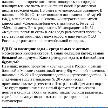
павильонов исторического животноводческого городка, –
планируется, что часть из них станет базой Кремлевской
школы верховой езды. Но будет и «перепрофилирование». В
павильоне № 64 «Оптика» появится инновационный музей
РЖД, в павильоне № 7 «Семена» – интерактивный музей
киностудии «Союзмультфильм», в павильонах № 52, 53
«Механизация. Электрификация. Мелиорация» и № 54
«Крупный рогатый скот» в 2020 году разместится музейно-
выставочный комплекс гаража особого назначения ФСО
России, ретротехники и автомобильной истории.
ВДНХ за последние годы – среди самых заметных
московских ньюсмейкеров. Самый большой каток, самый
большой аквариум... Каких рекордов ждать в ближайшем
будущем?
Из наших новых проектов – крупнейший в России и самый
большой в Москве скалолазный центр Big wall в обновленном
павильоне № 22 «Плодоовощеводство и картофелеводство». В
следующем году в павильоне № 20 «Химическая
промышленность» разместится Центральный Дом автоспорта.
Это будет принципиально новый формат тематического
центра в столице. Гости не только увидят болиды различных
серий, но и смогут позаниматься на тренировочных
симуляторах.