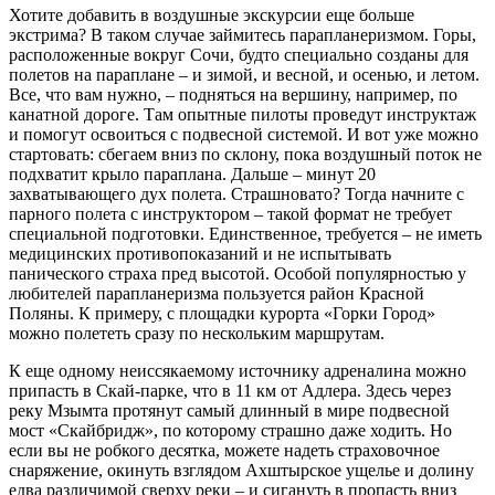
Хотите добавить в воздушные экскурсии еще больше
экстрима? В таком случае займитесь парапланеризмом. Горы,
расположенные вокруг Сочи, будто специально созданы для
полетов на параплане – и зимой, и весной, и осенью, и летом.
Все, что вам нужно, – подняться на вершину, например, по
канатной дороге. Там опытные пилоты проведут инструктаж
и помогут освоиться с подвесной системой. И вот уже можно
стартовать: сбегаем вниз по склону, пока воздушный поток не
подхватит крыло параплана. Дальше – минут 20
захватывающего дух полета. Страшновато? Тогда начните с
парного полета с инструктором – такой формат не требует
специальной подготовки. Единственное, требуется – не иметь
медицинских противопоказаний и не испытывать
панического страха пред высотой. Особой популярностью у
любителей парапланеризма пользуется район Красной
Поляны. К примеру, с площадки курорта «Горки Город»
можно полететь сразу по нескольким маршрутам.
К еще одному неиссякаемому источнику адреналина можно
припасть в Скай-парке, что в 11 км от Адлера. Здесь через
реку Мзымта протянут самый длинный в мире подвесной
мост «Скайбридж», по которому страшно даже ходить. Но
если вы не робкого десятка, можете надеть страховочное
снаряжение, окинуть взглядом Ахштырское ущелье и долину
едва различимой сверху реки – и сигануть в пропасть вниз