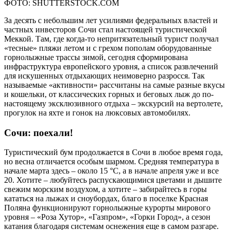
ФОТО: SHUTTERSTOCK.COM
За десять с небольшим лет усилиями федеральных властей и
частных инвесторов Сочи стал настоящей туристической
Меккой. Там, где когда-то непритязательный турист получал
«тесные» пляжи летом и с грехом пополам оборудованные
горнолыжные трассы зимой, сегодня сформирована
инфраструктура европейского уровня, а список развлечений
для искушенных отдыхающих неимоверно разросся. Так
называемые «активности» рассчитаны на самые разные вкусы
и кошельки, от классических горных и беговых лыж до по-
настоящему эксклюзивного отдыха – экскурсий на вертолете,
прогулок на яхте и гонок на люксовых автомобилях.
Сочи: поехали!
Туристический бум продолжается в Сочи в любое время года,
но весна отличается особым шармом. Средняя температура в
начале марта здесь – около 15 °C, а в начале апреля уже и все
20. Хотите – любуйтесь распускающимися цветами и дышите
свежим морским воздухом, а хотите – забирайтесь в горы
кататься на лыжах и сноубордах, благо в поселке Красная
Поляна функционируют горнолыжные курорты мирового
уровня – «Роза Хутор», «Газпром», «Горки Город», а сезон
катания благодаря системам оснежения еще в самом разгаре.