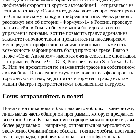
любителей скорости и крутых автомобилей – отправиться на
гоночную трассу «Сочи Автодром», которая пролегает прямо
по Олимпийскому парку, в прибрежной зоне. Экскурсоводы
расскажут вам об истории «Формулы-1» в России, проведут
на пит-лейн, в боксы обслуживания болидов и в пункт
управления гонками. Хотите повысить градус адреналина –
закажите гоночное такси и прокатитесь на пассажирском
месте рядом с профессиональными пилотами. Также есть
возможность забронировать болид прямо на треке. Благо в
парке «Сочи Автодром» имеются очень серьезные спорткары,
– к примеру, Porsche 911 GT3, Porsсhe Cayman S и Nissan GT-
R. Или же прокатиться по знаменитой трассе на собственном
автомобиле. В последнем случае не поленитесь форсировать
тормозную систему, ведь штатные тормоза «гражданских»
машин быстро перегреются из-за повышенных нагрузок.
Сочи: отправляйтесь в полет!
Поездки на шикарных и быстрых автомобилях – конечно же,
лишь малая часть обширной программы, которую предлагает
весенний Сочи. К знакомству с городом можно подойти даже
более радикально – например, отправиться на вертолетную
экскурсию. Олимпийские объекты, горные хребты, цветущие
луга, водопады, прибрежная зона – все это будет как на