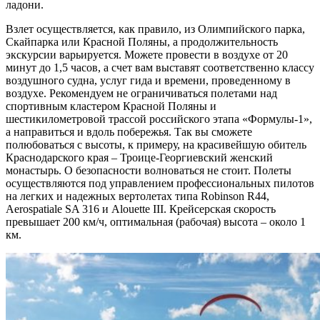
ладони.
Взлет осуществляется, как правило, из Олимпийского парка,
Скайпарка или Красной Поляны, а продолжительность
экскурсии варьируется. Можете провести в воздухе от 20
минут до 1,5 часов, а счет вам выставят соответственно классу
воздушного судна, услуг гида и времени, проведенному в
воздухе. Рекомендуем не ограничиваться полетами над
спортивным кластером Красной Поляны и
шестикилометровой трассой российского этапа «Формулы-1»,
а направиться и вдоль побережья. Так вы сможете
полюбоваться с высоты, к примеру, на красивейшую обитель
Краснодарского края – Троице-Георгиевский женский
монастырь. О безопасности волноваться не стоит. Полеты
осуществляются под управлением профессиональных пилотов
на легких и надежных вертолетах типа Robinson R44,
Aerospatiale SA 316 и Alouette III. Крейсерская скорость
превышает 200 км/ч, оптимальная (рабочая) высота – около 1
км.