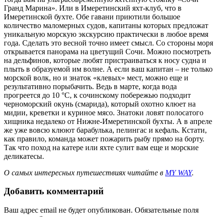
Гранд Марина». Или в Имеретинский яхт-клуб, что в
Имеретинской бухте. Обе гавани приютили большое
количество маломерных судов, капитаны которых предложат
уникальную морскую экскурсию практически в любое время
года. Сделать это весной точно имеет смысл. Со стороны моря
открывается панорама на цветущий Сочи. Можно посмотреть
на дельфинов, которые любят пристраиваться к носу судна и
плыть в образуемой им волне. А если ваш капитан – не только
морской волк, но и знаток «клевых» мест, можно еще и
результативно порыбачить. Ведь в марте, когда вода
прогреется до 10 °C, к сочинскому побережью подходит
черноморский окунь (смарида), который охотно клюет на
мидии, креветки и куриное мясо. Знатоки ловят полосатого
хищника недалеко от Нижне-Имеретинской бухты. А в апреле
же уже вовсю клюют барабулька, пелингас и кефаль. Кстати,
как правило, команда может пожарить рыбу прямо на борту.
Так что поход на катере или яхте сулит вам еще и морские
деликатесы.
О самых интересных путешествиях читайте в
MY WAY
.
Добавить комментарий
Ваш адрес email не будет опубликован.
Обязательные поля