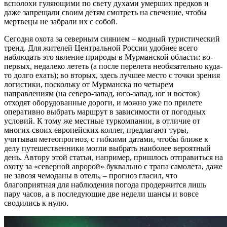
всполохи гуляющими по свету духами умерших предков и
даже запрещали своим детям смотреть на свечение, чтобы
мертвецы не забрали их с собой.
Сегодня охота за северным сиянием – модный туристический
тренд. Для жителей Центральной России удобнее всего
наблюдать это явление природы в Мурманской области: во-
первых, недалеко лететь (а после перелета необязательно куда-
то долго ехать); во вторых, здесь лучшее место с точки зрения
логистики, поскольку от Мурманска по четырем
направлениям (на северо-запад, юго-запад, юг и восток)
отходят оборудованные дороги, и можно уже по прилете
оперативно выбрать маршрут в зависимости от погодных
условий. К тому же местные туркомпании, в отличие от
многих своих европейских коллег, предлагают туры,
учитывая метеопрогноз, с гибкими датами, чтобы ближе к
делу путешественники могли выбрать наиболее вероятный
день. Автору этой статьи, например, пришлось отправиться на
охоту за «северной авророй» буквально с трапа самолета, даже
не завозя чемоданы в отель, – прогноз гласил, что
благоприятная для наблюдения погода продержится лишь
пару часов, а в последующие две недели шансы и вовсе
сводились к нулю.