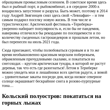
образцовым промысловым селением. В советское время здесь
был и рыбный порт, и рыбокомбинат, а в середине 2000-х
воцарились запустение и разруха. Быть может, поэтому в 2014
году Андрей Звягинцев снял здесь свой «Левиафан» – и тем
самым подарил поселку новую жизнь. В том числе и
туристическую: Арктический фестиваль «Териберка»
уверенно набирает популярность и, если бы не пандемия,
наверняка отличился бы рекордами по посещаемости и по
количеству съеденных гастрошедевров и прошлым летом, но
был перенесен на июль 2021 года.
Сюда приезжают, чтобы полюбоваться суровым и в то же
время необыкновенно красивым морским побережьем,
обрамленным причудливыми скалами, и покататься на
снегоходах – кругом арктическая тундра, в которой не растут
деревья, так что есть где разогнаться! Летом в Териберке
можно увидеть мхи и лишайники всех цветов радуги, а зимой
– удивительные закаты посреди дня, когда низкое северное
солнце окрашивает бескрайние снега в розово-пурпурные
тона…
Кольский полуостров: покататься на
горных лыжах