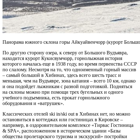
Панорама южного склона горы Айкуайвенчорр (курорт Бо
По другую сторону озера, к северу от Большого Вудъявра,
находится курорт Кукисвумчорр, горнолыжная история
которого началась еще в 1938 году, во время первенства СССР
по слалому. Несмотря на то, что одноименный горный массив
– самый большой в Хибинах, здесь всего шесть трасс и
меньшая, чем на Вудъявре, зона катания – всего 10 км, однако
и она подойдет лыжникам с разной подготовкой. Подняться
на склоны можно при помощи трех бугельных и одного
учебного подъемника, есть прокат горнолыжного
оборудования и «ватрушек».
Классических отелей ski in/ski out в Хибинах нет, но можно
остановиться в коттеджах или гостиницах в Кировске –
например, в оздоровительном комплексе «Тирвас Гостиница
& SPA», расположенном в историческом здании «Базы
общества пролетарского туризма и экскурсий» постройки