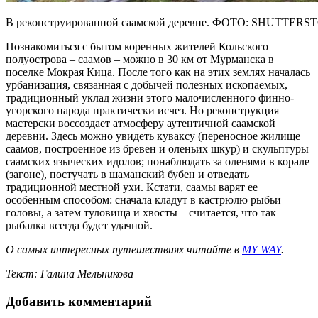
В реконструированной саамской деревне. ФОТО: SHUTTER
Познакомиться с бытом коренных жителей Кольского
полуострова – саамов – можно в 30 км от Мурманска в
поселке Мокрая Кица. После того как на этих землях началась
урбанизация, связанная с добычей полезных ископаемых,
традиционный уклад жизни этого малочисленного финно-
угорского народа практически исчез. Но реконструкция
мастерски воссоздает атмосферу аутентичной саамской
деревни. Здесь можно увидеть куваксу (переносное жилище
саамов, построенное из бревен и оленьих шкур) и скульптуры
саамских языческих идолов; понаблюдать за оленями в корале
(загоне), постучать в шаманский бубен и отведать
традиционной местной ухи. Кстати, саамы варят ее
особенным способом: сначала кладут в кастрюлю рыбьи
головы, а затем туловища и хвосты – считается, что так
рыбалка всегда будет удачной.
О самых интересных путешествиях читайте в
MY WAY
.
Текст: Галина Мельникова
Добавить комментарий