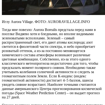
Иглу Aurora Village. ФОТО: AURORAVILLAGE.INFO
Тогда мне повезло: Aurora Borealis предстала перед нами в
поселке Видяево хотя и бледными, но вполне видимыми
зеленоватыми всполохами. Зеленый – самый
распространенный свет, его дают атомы кислорода; азот
светится в фиолетовой части спектра, и небо приобретает
розоватый оттенок, а из-за постоянно меняющегося
химического состава атмосферы возникают различные
цветовые комбинации. Собственно, из-за этого одного
классического метеопрогноза недостаточно для того, чтобы
предсказать момент полярного сияния. Необходимо также
учитывать колебания солнечной активности и следить за
геомагнитным полем Земли. Если К-индекс (индекс
геомагнитной активности) достигает 4–5 баллов, шансы
увидеть сияние возрастают. Наиболее точными считаются
данные американского Центра прогнозирования космической
погоды (Space Weather Prediction Center) – он выдает прогноз
на 27 дней.