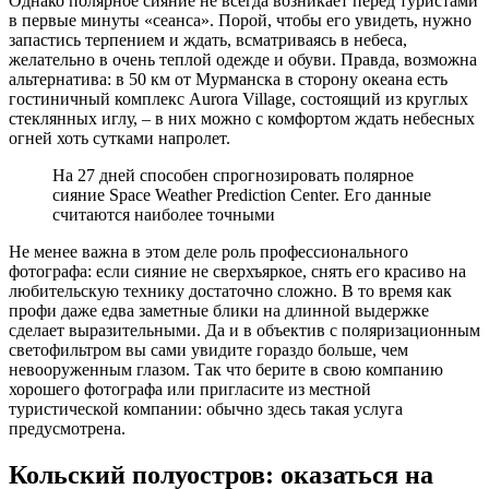
Однако полярное сияние не всегда возникает перед туристами
в первые минуты «сеанса». Порой, чтобы его увидеть, нужно
запастись терпением и ждать, всматриваясь в небеса,
желательно в очень теплой одежде и обуви. Правда, возможна
альтернатива: в 50 км от Мурманска в сторону океана есть
гостиничный комплекс Aurora Village, состоящий из круглых
стеклянных иглу, – в них можно с комфортом ждать небесных
огней хоть сутками напролет.
На 27 дней способен спрогнозировать полярное
сияние Space Weather Prediction Center. Его данные
считаются наиболее точными
Не менее важна в этом деле роль профессионального
фотографа: если сияние не сверхъяркое, снять его красиво на
любительскую технику достаточно сложно. В то время как
профи даже едва заметные блики на длинной выдержке
сделает выразительными. Да и в объектив с поляризационным
светофильтром вы сами увидите гораздо больше, чем
невооруженным глазом. Так что берите в свою компанию
хорошего фотографа или пригласите из местной
туристической компании: обычно здесь такая услуга
предусмотрена.
Кольский полуостров: оказаться на