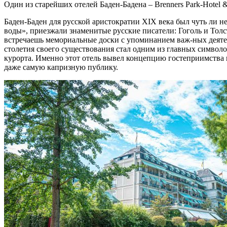
Один из старейших отелей Баден-Бадена – Brenners Park-Hotel 
Баден-Баден для русской аристократии XIX века был чуть ли 
воды», приезжали знаменитые русские писатели: Гоголь и Толст
встречаешь мемориальные доски с упоминанием важ-ных деятеле
столетия своего существования стал одним из главных символ
курорта. Именно этот отель вывел концепцию гостеприимства 
даже самую капризную публику.