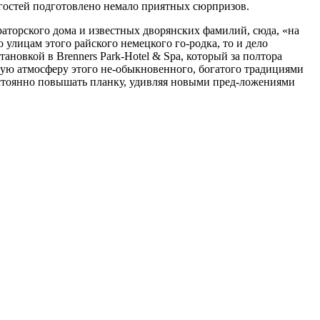
я гостей подготовлено немало приятных сюрпризов.
аторского дома и известных дворянских фамилий, сюда, «на
 улицам этого райского немецкого го-родка, то и дело
новкой в Brenners Park-Hotel & Spa, который за полтора
кую атмосферу этого не-обыкновенного, богатого традициями
остоянно повышать планку, удивляя новыми пред-ложениями