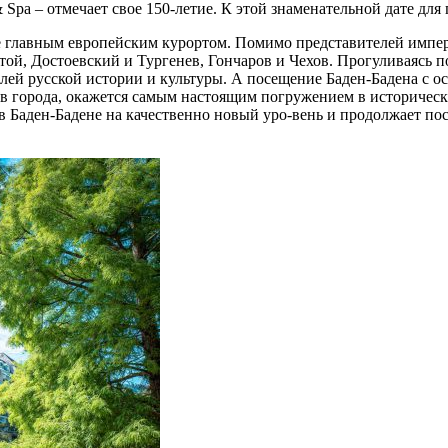
& Spa – отмечает свое 150-летие. К этой знаменательной дате дл
не главным европейским курортом. Помимо представителей импер
ой, Достоевский и Тургенев, Гончаров и Чехов. Прогуливаясь по
й русской истории и культуры. А посещение Баден-Бадена с оста
ов города, окажется самым настоящим погружением в историчес
в Баден-Бадене на качественно новый уро-вень и продолжает п