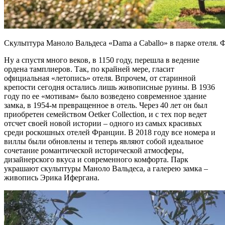
Скульптура Маноло Вальдеса «Dama a Caballo» в парке 
Ну а спустя много веков, в 1150 году, перешла в ведение
ордена тамплиеров. Так, по крайней мере, гласит
официальная «летопись» отеля. Впрочем, от старинной
крепости сегодня остались лишь живописные руины. В 1936
году по ее «мотивам» было возведено современное здание
замка, в 1954-м превращенное в отель. Через 40 лет он был
приобретен семейством Oetker Collection, и с тех пор ведет
отсчет своей новой истории – одного из самых красивых
среди роскошных отелей Франции. В 2018 году все номера и
виллы были обновлены и теперь являют собой идеальное
сочетание романтической исторической атмосферы,
дизайнерского вкуса и современного комфорта. Парк
украшают скульптуры Маноло Вальдеса, а галерею замка –
живопись Эрика Ифергана.