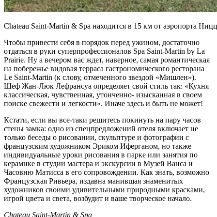
Chateau Saint-Martin & Spa находится в 15 км от аэропо
Чтобы привести себя в порядок перед ужином, достаточно
отдаться в руки суперпрофессионалов Spa Saint-Martin by La
Prairie. Ну а вечером вас ждет, наверное, самая романтическая
на побережье видовая терраса гастрономического ресторана
Le Saint-Martin (к слову, отмеченного звездой «Мишлен»).
Шеф Жан-Люк Лефрансуа определяет свой стиль так: «Кухня
классическая, чувственная, утонченно- изысканная в своем
поиске свежести и легкости». Иначе здесь и быть не может!
Кстати, если вы все-таки решитесь покинуть на пару часов
стены замка: одно из спецпредложений отеля включает не
только беседы о рисовании, скульптуре и фотографии с
французским художником Эриком Иферганом, но также
индивидуальные уроки рисования в парке или занятия по
керамике в студии мастера и экскурсии в Музей Ванса и
Часовню Матисса в его сопровождении. Как знать, возможно
Французская Ривьера, издавна манившая знаменитых
художников своими удивительными природными красками,
игрой цвета и света, возбудит и ваше творческое начало.
Chateau Saint-Martin & Spa