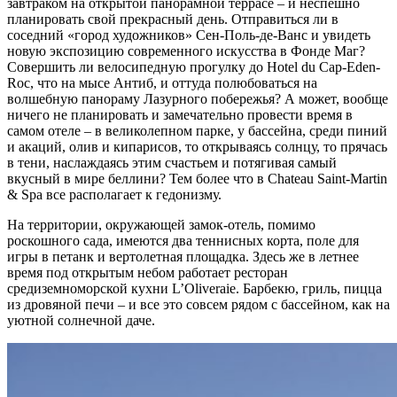
завтраком на открытой панорамной террасе – и неспешно
планировать свой прекрасный день. Отправиться ли в
соседний «город художников» Сен-Поль-де-Ванс и увидеть
новую экспозицию современного искусства в Фонде Маг?
Совершить ли велосипедную прогулку до Hotel du Cap-Eden-
Roc, что на мысе Антиб, и оттуда полюбоваться на
волшебную панораму Лазурного побережья? А может, вообще
ничего не планировать и замечательно провести время в
самом отеле – в великолепном парке, у бассейна, среди пиний
и акаций, олив и кипарисов, то открываясь солнцу, то прячась
в тени, наслаждаясь этим счастьем и потягивая самый
вкусный в мире беллини? Тем более что в Chateau Saint-Martin
& Spa все располагает к гедонизму.
На территории, окружающей замок-отель, помимо
роскошного сада, имеются два теннисных корта, поле для
игры в петанк и вертолетная площадка. Здесь же в летнее
время под открытым небом работает ресторан
средиземноморской кухни L’Oliveraie. Барбекю, гриль, пицца
из дровяной печи – и все это совсем рядом с бассейном, как на
уютной солнечной даче.