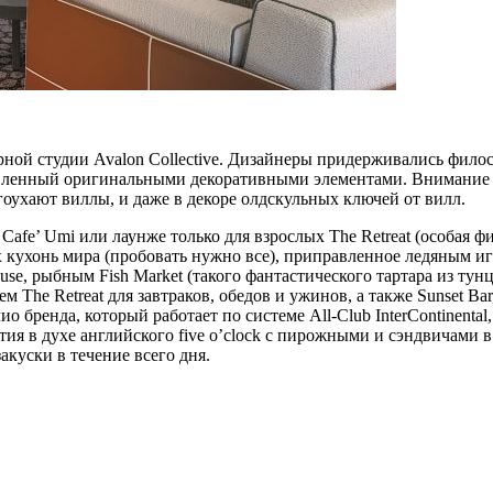
рной студии Avalon Collective. Дизайнеры придерживались фил
енный оригинальными декоративными элементами. Внимание к д
гоухают виллы, и даже в декоре олдскульных ключей от вилл.
 Cafe’ Umi или лаунже только для взрослых The Retreat (особая ф
 кухонь мира (пробовать нужно все), приправленное ледяным иг
se, рыбным Fish Market (такого фантастического тартара из тун
ем The Retreat для завтраков, обедов и ужинов, а также Sunset B
ио бренда, который работает по системе All-Club InterContinental
я в духе английского five o’clock с пирожными и сэндвичами в 
акуски в течение всего дня.