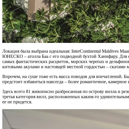
Локация была выбрана идеальная: InterContinental Maldives Ma
ЮНЕСКО – атолла Баа с его подводной бухтой Ханифару. Для 
самых фантастических расцветок, морских черепах и дельфинов
китовыми акулами и настоящей местной гордостью – скатами м
Впрочем, на суше тоже есть масса поводов для впечатлений. Быт
предстоит избавиться навсегда – более романтичное, камерное 
Здесь всего 81 живописно разбросанная по острову вилла и рез
третья категория вилл, расположенных каким-то удивительным о
ее не придется.