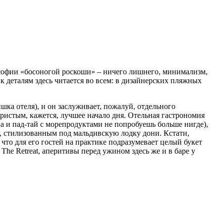
ософии «босоногой роскоши» – ничего лишнего, минимализм,
еталям здесь читается во всем: в дизайнерских пляжных
ишка отеля), и он заслуживает, пожалуй, отдельного
ристым, кажется, лучшее начало дня. Отельная гастрономия
ца и пад-тай с морепродуктами не попробуешь больше нигде),
ar, стилизованным под мальдивскую лодку дони. Кстати,
, что для его гостей на практике подразумевает целый букет
The Retreat, аперитивы перед ужином здесь же и в баре у