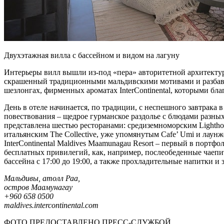
Двухэтажная вилла с бассейном и видом на лагуну
Интерьеры вилл вышли из-под «пера» авторитетной архитекту
скрашенный традиционными мальдивскими мотивами и разбавл
шезлонгах, фирменных ароматах InterContinental, которыми бла
День в отеле начинается, по традиции, с неспешного завтрака в
повествования – щедрое гурманское раздолье с блюдами разных
представлена шестью ресторанами: средиземноморским Lighthou
итальянским The Collective, уже упомянутым Cafe’ Umi и лаунж
InterContinental Maldives Maamunagau Resort – первый в портфол
бесплатных привилегий, как, например, послеобеденные чаепити
бассейна с 17:00 до 19:00, а также прохладительные напитки и з
Мальдивы, атолл Раа,
остров Маамунагау
+960 658 0500
maldives.intercontinental.com
ФОТО ПРЕДОСТАВЛЕНО ПРЕСС-СЛУЖБОЙ