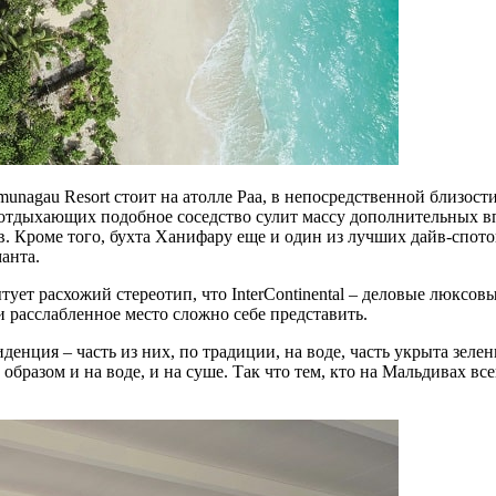
amunagau Resort стоит на атолле Раа, в непосредственной близо
отдыхающих подобное соседство сулит массу дополнительных в
. Кроме того, бухта Ханифару еще и один из лучших дайв-спотов
анта.
ует расхожий стереотип, что InterContinental – деловые люксовы
и расслабленное место сложно себе представить.
иденция – часть из них, по традиции, на воде, часть укрыта зеле
бразом и на воде, и на суше. Так что тем, кто на Мальдивах все