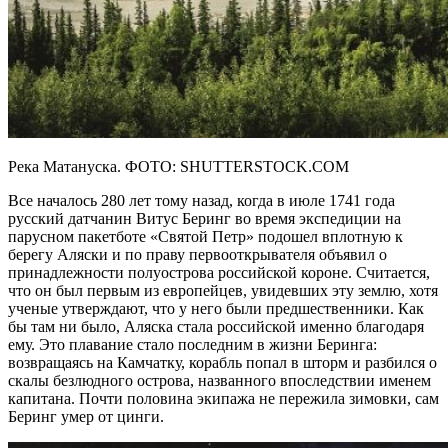
Река Матануска. ФОТО: SHUTTERSTOCK.COM
Все началось 280 лет тому назад, когда в июле 1741 года
русский датчанин Витус Беринг во время экспедиции на
парусном пакетботе «Святой Петр» подошел вплотную к
берегу Аляски и по праву первооткрывателя объявил о
принадлежности полуострова российской короне. Считается,
что он был первым из европейцев, увидевших эту землю, хотя
ученые утверждают, что у него были предшественники. Как
бы там ни было, Аляска стала российской именно благодаря
ему. Это плавание стало последним в жизни Беринга:
возвращаясь на Камчатку, корабль попал в шторм и разбился о
скалы безлюдного острова, названного впоследствии именем
капитана. Почти половина экипажа не пережила зимовки, сам
Беринг умер от цинги.