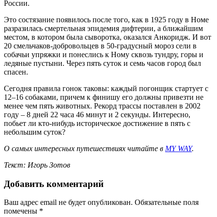
России.
Это состязание появилось после того, как в 1925 году в Номе
разразилась смертельная эпидемия дифтерии, а ближайшим
местом, в котором была сыворотка, оказался Анкоридж. И вот
20 смельчаков-добровольцев в 50-градусный мороз сели в
собачьи упряжки и понеслись к Ному сквозь тундру, горы и
ледяные пустыни. Через пять суток и семь часов город был
спасен.
Сегодня правила гонок таковы: каждый погонщик стартует с
12–16 собаками, причем к финишу его должны привезти не
менее чем пять животных. Рекорд трассы поставлен в 2002
году – 8 дней 22 часа 46 минут и 2 секунды. Интересно,
побьет ли кто-нибудь историческое достижение в пять с
небольшим суток?
О самых интересных путешествиях читайте в
MY WAY
.
Текст: Игорь Зотов
Добавить комментарий
Ваш адрес email не будет опубликован.
Обязательные поля
помечены
*