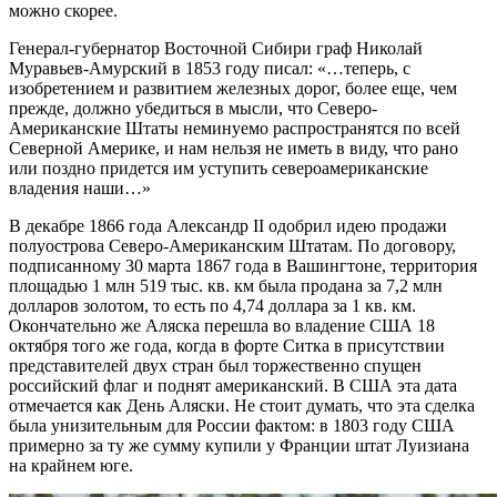
можно скорее.
Генерал-губернатор Восточной Сибири граф Николай
Муравьев-Амурский в 1853 году писал: «…теперь, с
изобретением и развитием железных дорог, более еще, чем
прежде, должно убедиться в мысли, что Северо-
Американские Штаты неминуемо распространятся по всей
Северной Америке, и нам нельзя не иметь в виду, что рано
или поздно придется им уступить североамериканские
владения наши…»
В декабре 1866 года Александр II одобрил идею продажи
полуострова Северо-Американским Штатам. По договору,
подписанному 30 марта 1867 года в Вашингтоне, территория
площадью 1 млн 519 тыс. кв. км была продана за 7,2 млн
долларов золотом, то есть по 4,74 доллара за 1 кв. км.
Окончательно же Аляска перешла во владение США 18
октября того же года, когда в форте Ситка в присутствии
представителей двух стран был торжественно спущен
российский флаг и поднят американский. В США эта дата
отмечается как День Аляски. Не стоит думать, что эта сделка
была унизительным для России фактом: в 1803 году США
примерно за ту же сумму купили у Франции штат Луизиана
на крайнем юге.