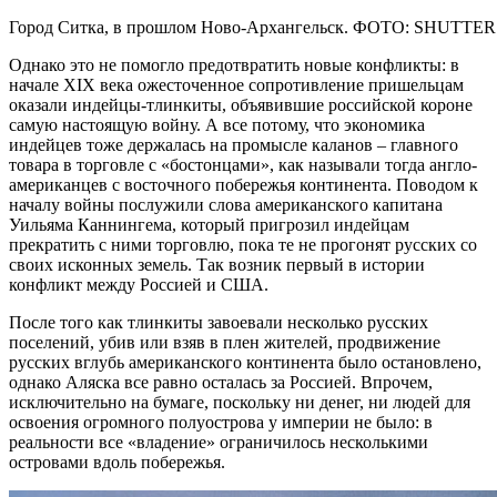
Город Ситка, в прошлом Ново-Архангельск. ФОТО: SHUT
Однако это не помогло предотвратить новые конфликты: в
начале XIX века ожесточенное сопротивление пришельцам
оказали индейцы-тлинкиты, объявившие российской короне
самую настоящую войну. А все потому, что экономика
индейцев тоже держалась на промысле каланов – главного
товара в торговле с «бостонцами», как называли тогда англо-
американцев с восточного побережья континента. Поводом к
началу войны послужили слова американского капитана
Уильяма Каннингема, который пригрозил индейцам
прекратить с ними торговлю, пока те не прогонят русских со
своих исконных земель. Так возник первый в истории
конфликт между Россией и США.
После того как тлинкиты завоевали несколько русских
поселений, убив или взяв в плен жителей, продвижение
русских вглубь американского континента было остановлено,
однако Аляска все равно осталась за Россией. Впрочем,
исключительно на бумаге, поскольку ни денег, ни людей для
освоения огромного полуострова у империи не было: в
реальности все «владение» ограничилось несколькими
островами вдоль побережья.