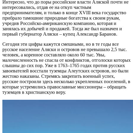
Интересно, что до поры российские власти Аляской почти не
интересовались, отдав ее на откуп частным
предпринимателям, и только в конце XVIII века государство
прибрало тамошние природные богатства к своим рукам,
учредив Российско-американскую компанию, которая и
занялась их добычей и продажей. Тогда же был назначен и
первый губернатор Аляски – купец Александр Баранов.
Сегодня эти цифры кажутся смешными, но в те годы все
русское население Аляски и островов не превышало 2,5 тыс.
человек, а коренное составляло около 60 тыс. Увы,
малочисленность не спасла от конфликтов, отголоски которых
слышны до сих пор. Уже в 1763–1765 годах против русских
завоевателей восстали туземцы Алеутских островов, но были
жестоко наказаны. Стремясь закрепить военный успех,
русские построили здесь несколько укрепленных поселений, в
которые устремились православные миссионеры – обращать
туземцев в христианскую веру.