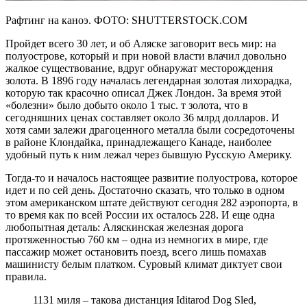
Рафтинг на каноэ. ФОТО: SHUTTERSTOCK.COM
Пройдет всего 30 лет, и об Аляске заговорит весь мир: на
полуострове, который и при новой власти влачил довольно
жалкое существование, вдруг обнаружат месторождения
золота. В 1896 году началась легендарная золотая лихорадка,
которую так красочно описал Джек Лондон. За время этой
«болезни» было добыто около 1 тыс. т золота, что в
сегодняшних ценах составляет около 36 млрд долларов. И
хотя сами залежи драгоценного металла были сосредоточены
в районе Клондайка, принадлежащего Канаде, наиболее
удобный путь к ним лежал через бывшую Русскую Америку.
Тогда-то и началось настоящее развитие полуострова, которое
идет и по сей день. Достаточно сказать, что только в одном
этом американском штате действуют сегодня 282 аэропорта, в
то время как по всей России их осталось 228. И еще одна
любопытная деталь: Аляскинская железная дорога
протяженностью 760 км – одна из немногих в мире, где
пассажир может остановить поезд, всего лишь помахав
машинисту белым платком. Суровый климат диктует свои
правила.
1131 миля – такова дистанция Iditarod Dog Sled,