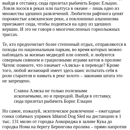
выйдя в отставку, сюда прилетал рыбачить Борис Ельцин.
Ловля лосося в реках или палтуса в океане – лишь одно из
множества здешних развлечений. Любители рафтинга ценят
порожистые аляскинские реки, а поклонники альпинизма
приезжают сюда, чтобы подняться на одну из здешних
вершин. И это не говоря о многочисленных горнолыжных
трассах.
Те, кто предпочитает более степенный отдых, отправляются в
походы по национальным паркам, во время которых можно
наблюдать за жизнью медведей или оленей, и любуются
северным сиянием и грациозными играми китов в проливе
Чатем: помните, что означает «Аляска» в переводе? Кроме
того, любой желающий имеет здесь шанс испытать себя в
роли старателя и намыть в реке золото – законами штата это
не запрещено.
Славна Аляска не только полезными
ископаемыми, но и природой. Выйдя в отставку,
сюда прилетал рыбачить Борис Ельцин
Но самое, пожалуй, экзотическое развлечение – ежегодные
гонки собачьих упряжек Iditarod Dog Sled на дистанцию в 1
тыс. 131 милю от городка Анкориджа в заливе Кука до
городка Нома на берегу Берингова пролива – прямо напротив