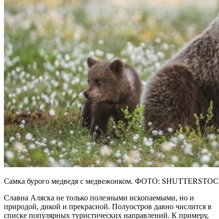
Самка бурого медведя с медвежонком. ФОТО: SHUTTERST
Славна Аляска не только полезными ископаемыми, но и
природой, дикой и прекрасной. Полуостров давно числится в
списке популярных туристических направлений. К примеру,