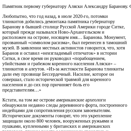
Памятник первому губернатору Аляски Александру Баранов
Любопытно, что год назад, в июле 2020-го, потомки
тлинкитов добились демонтажа памятника губернатору
Баранову в бывшей столице Русской Америки городе Ситке,
который прежде назывался Ново-Архангельском и
расположен на острове, носящем имя… Баранова. Монумент,
прозванный «символом расизма», был перенесен в тамошний
музей. В заявлении местных активистов говорится, что, хотя
Баранов и оставил «неизгладимый отпечаток» в истории
Ситки, в свое время он руководил «порабощением,
убийствами и грабежом коренного населения Аляски» –
тлинкитов и алеутов. «Из-за жестокости Баранова тлинкиты
дали ему прозвище Бессердечный. Насилие, которое он
совершал, стало исторической травмой для коренного
населения и до сих пор причиняет боль его
представителям…»
Кстати, на том же острове американские археологи
обнаружили недавно следы деревянного форта, построенного
индейцами для сопротивления русским завоевателям.
Исторические документы говорят, что это укрепление
защищали около 800 человек, вооруженных ружьями и
пушками, купленными у британских и американских